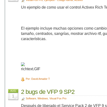
Visual Fox Pro
,
Ejemplos - Código fuente
,
Activex
Un ejemplo de como usar el control Activex Rich T
El ejemplo incluye muchas opciones como cambio de
tamaño, centrados, sangrías, mostrar archivo rtf, gua
características.
Por: David Amador T
2 bugs de VFP 9 SP2
AUG
1
Software
,
Windows
,
Visual Fox Pro
Después de liberado el Service Pack 2 de VFP 9 