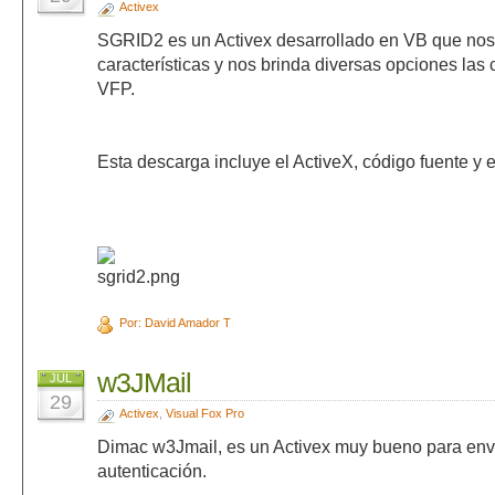
Activex
SGRID2 es un Activex desarrollado en VB que no
características y nos brinda diversas opciones las
VFP.
Esta descarga incluye el ActiveX, código fuente y 
Por: David Amador T
w3JMail
JUL
29
Activex
,
Visual Fox Pro
Dimac w3Jmail, es un Activex muy bueno para envi
autenticación.