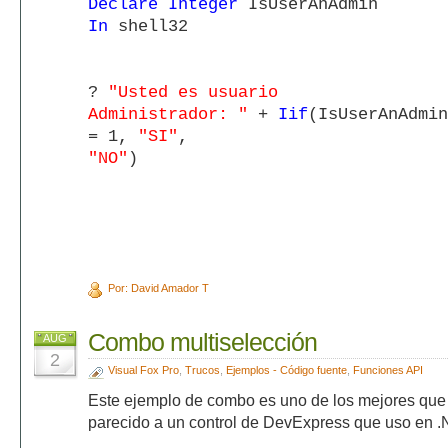
Declare Integer
IsUserAnAdmin
In
shell32
?
"Usted es usuario
Administrador: "
+
Iif
(IsUserAnAdmin
= 1,
"SI"
,
"NO"
)
Por: David Amador T
Combo multiselección
AUG
2
Visual Fox Pro
,
Trucos
,
Ejemplos - Código fuente
,
Funciones API
Este ejemplo de combo es uno de los mejores que 
parecido a un control de DevExpress que uso en 