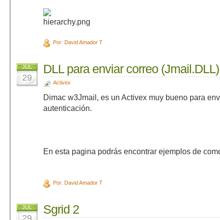
Por: David Amador T
DLL para enviar correo (Jmail.DLL)
JUL
29
Activex
Dimac w3Jmail, es un Activex muy bueno para envi
autenticación.
En esta pagina podrás encontrar ejemplos de como 
Por: David Amador T
Sgrid 2
JUL
29