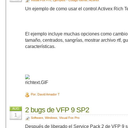
Visual Fox Pro
,
Ejemplos - Código fuente
,
Activex
Un ejemplo de como usar el control Activex Rich T
El ejemplo incluye muchas opciones como cambio de
tamaño, centrados, sangrías, mostrar archivo rtf, gua
características.
Por: David Amador T
2 bugs de VFP 9 SP2
AUG
1
Software
,
Windows
,
Visual Fox Pro
Después de liberado el Service Pack 2 de VFP 9 