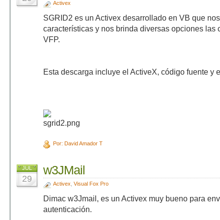
Activex
SGRID2 es un Activex desarrollado en VB que no
características y nos brinda diversas opciones las
VFP.
Esta descarga incluye el ActiveX, código fuente y 
Por: David Amador T
w3JMail
JUL
29
Activex
,
Visual Fox Pro
Dimac w3Jmail, es un Activex muy bueno para envi
autenticación.