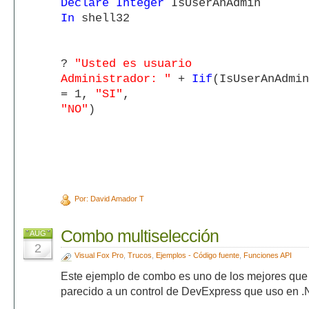
Declare Integer
IsUserAnAdmin
In
shell32
?
"Usted es usuario
Administrador: "
+
Iif
(IsUserAnAdmin
= 1,
"SI"
,
"NO"
)
Por: David Amador T
Combo multiselección
AUG
2
Visual Fox Pro
,
Trucos
,
Ejemplos - Código fuente
,
Funciones API
Este ejemplo de combo es uno de los mejores que 
parecido a un control de DevExpress que uso en 