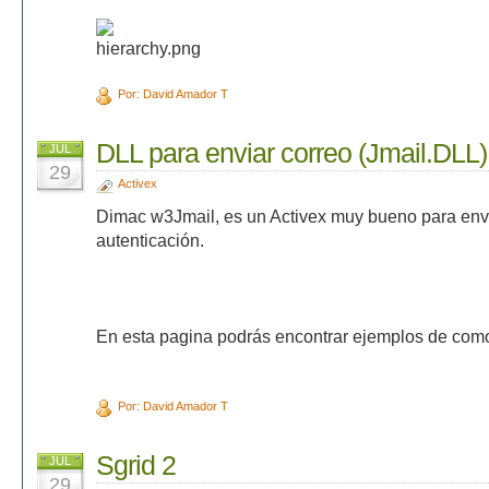
Por: David Amador T
DLL para enviar correo (Jmail.DLL)
JUL
29
Activex
Dimac w3Jmail, es un Activex muy bueno para envi
autenticación.
En esta pagina podrás encontrar ejemplos de como 
Por: David Amador T
Sgrid 2
JUL
29