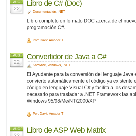
Libro de C# (Doc)
AUG
22
Documentación
,
.NET
Libro completo en formato DOC acerca de el nuev
programación C#.
Por: David Amador T
Convertidor de Java a C#
AUG
22
Software
,
Windows
,
.NET
El Ayudante para la conversión del lenguaje Java
convierte automáticamente el código ya existente 
código en lenguaje Visual C# y facilita a los desarr
necesario para trasladar a .NET Framework las apl
Windows 95/98/Me/NT/2000/XP
Por: David Amador T
Libro de ASP Web Matrix
AUG
22