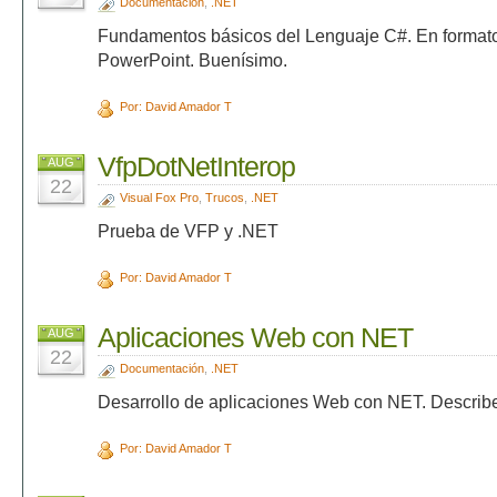
Documentación
,
.NET
Fundamentos básicos del Lenguaje C#. En formato
PowerPoint. Buenísimo.
Por: David Amador T
VfpDotNetInterop
AUG
22
Visual Fox Pro
,
Trucos
,
.NET
Prueba de VFP y .NET
Por: David Amador T
Aplicaciones Web con NET
AUG
22
Documentación
,
.NET
Desarrollo de aplicaciones Web con NET. Describe 
Por: David Amador T