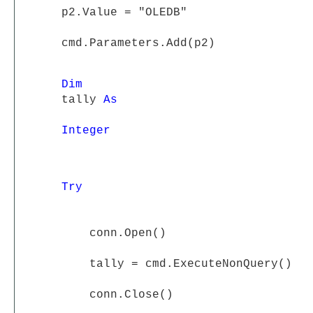
p2.Value = "OLEDB"
cmd.Parameters.Add(p2)
Dim
tally
As
Integer
Try
conn.Open()
tally = cmd.ExecuteNonQuery()
conn.Close()