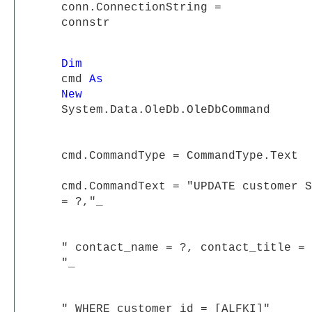
conn.ConnectionString =
connstr
Dim
cmd
As
New
System.Data.OleDb.OleDbCommand
cmd.CommandType = CommandType.Text
cmd.CommandText = "UPDATE customer S
= ?,"_
"
contact_name = ?, contact_title = 
"_
"
WHERE customer_id = [ALFKI]"