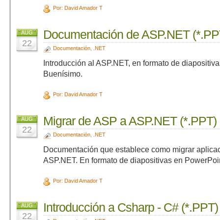
Por: David Amador T
Documentación de ASP.NET (*.PP
AUG
22
Documentación
,
.NET
Introducción al ASP.NET, en formato de diapositiv
Buenísimo.
Por: David Amador T
Migrar de ASP a ASP.NET (*.PPT)
AUG
22
Documentación
,
.NET
Documentación que establece como migrar aplica
ASP.NET. En formato de diapositivas en PowerPoi
Por: David Amador T
Introducción a Csharp - C# (*.PPT)
AUG
22