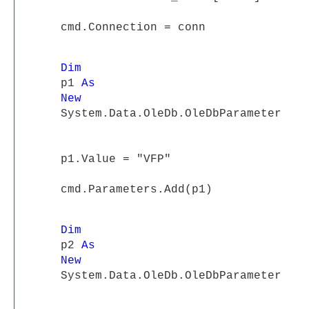
cmd.Connection = conn
Dim
p1
As
New
System.Data.OleDb.OleDbParameter
p1.Value = "VFP"
cmd.Parameters.Add(p1)
Dim
p2
As
New
System.Data.OleDb.OleDbParameter