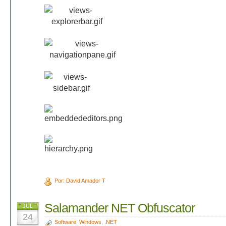
Por: David Amador T
Salamander NET Obfuscator
JUL
24
Software
,
Windows
,
.NET