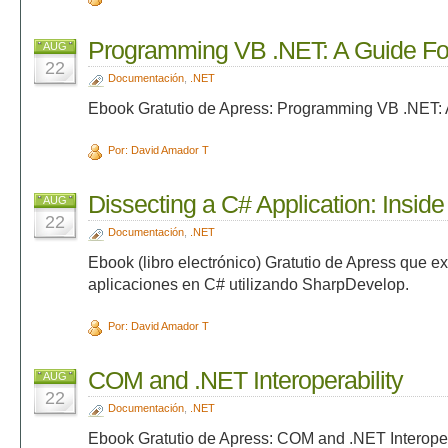
Programming VB .NET: A Guide Fo
AUG
22
Documentación
,
.NET
Ebook Gratutio de Apress: Programming VB .NET: 
Por: David Amador T
Dissecting a C# Application: Insi
AUG
22
Documentación
,
.NET
Ebook (libro electrónico) Gratutio de Apress que e
aplicaciones en C# utilizando SharpDevelop.
Por: David Amador T
COM and .NET Interoperability
AUG
22
Documentación
,
.NET
Ebook Gratutio de Apress: COM and .NET Interoper