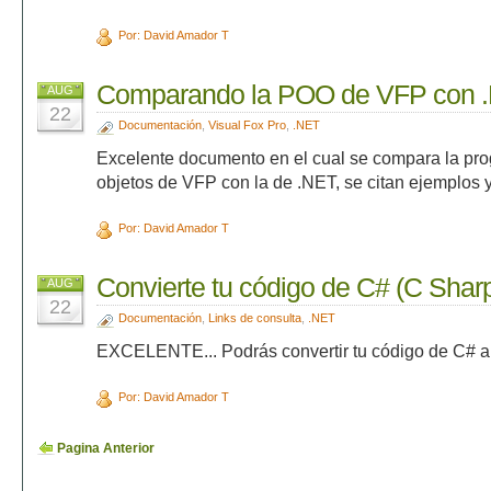
Por: David Amador T
Comparando la POO de VFP con 
AUG
22
Documentación
,
Visual Fox Pro
,
.NET
Excelente documento en el cual se compara la pro
objetos de VFP con la de .NET, se citan ejemplos 
Por: David Amador T
Convierte tu código de C# (C Sha
AUG
22
Documentación
,
Links de consulta
,
.NET
EXCELENTE... Podrás convertir tu código de C# 
Por: David Amador T
Pagina Anterior