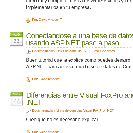
Libro muy completo acerca de WebServicios y co
implementarlos en tu empresa.
Por: David Amador T
Conectandose a una base de datos
AUG
22
usando ASP.NET paso a paso
Documentación
,
Links de consulta
,
.NET
,
Bases de datos
Buen tutorial que te explica como puedes desarrol
ASP.NET para accesar una base de datos de Orac
Por: David Amador T
Diferencias entre Visual FoxPro an
AUG
22
.NET
Documentación
,
Links de consulta
,
Visual Fox Pro
,
.NET
Creo que no es necesario explicar ...
Por: David Amador T