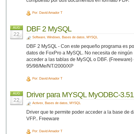
compuesto por dos documentos en formato PDF.
Por: David Amador T
DBF 2 MySQL
AUG
22
Software
,
Windows
,
Bases de datos
,
MYSQL
DBF 2 MySQL - Con este pequeño programa es posi
datos de FoxPro a MySQL. No necesita de ningún s
acceder a las tablas de MySQL o DBF. (Freeware)
95/98/Me/NT/2000/XP
Por: David Amador T
Driver para MYSQL MyODBC-3.51
AUG
22
Activex
,
Bases de datos
,
MYSQL
Driver que te permite poder acceder a la base de
VFP.. Freeware
Por: David Amador T