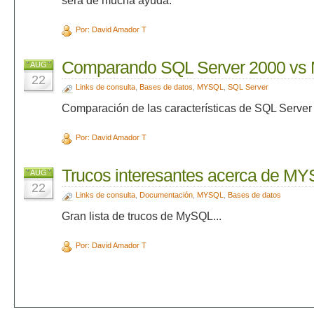
será de mucha ayuda.
Por: David Amador T
Comparando SQL Server 2000 vs 
AUG
22
Links de consulta
,
Bases de datos
,
MYSQL
,
SQL Server
Comparación de las características de SQL Serve
Por: David Amador T
Trucos interesantes acerca de M
AUG
22
Links de consulta
,
Documentación
,
MYSQL
,
Bases de datos
Gran lista de trucos de MySQL...
Por: David Amador T