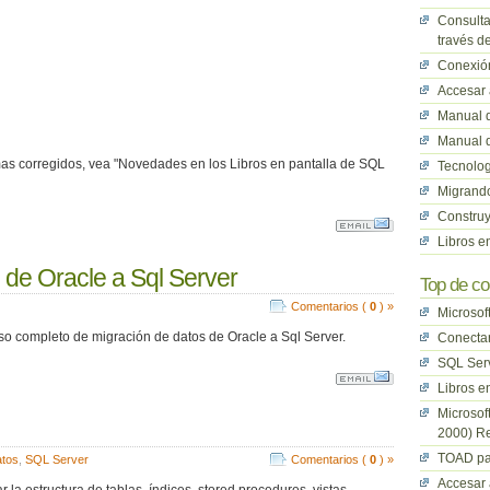
Consulta
través d
Conexión
Accesar 
Manual 
Manual 
emas corregidos, vea "Novedades en los Libros en pantalla de SQL
Tecnolog
Migrand
Constru
Libros e
 de Oracle a Sql Server
Top de co
Comentarios (
0
) »
Microsof
o completo de migración de datos de Oracle a Sql Server.
Conectar
SQL Serv
Libros e
Microsof
2000) R
TOAD pa
atos
,
SQL Server
Comentarios (
0
) »
Accesar 