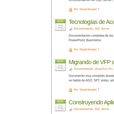
Documentación de SQL Server7
Por: David Amador T
Tecnologías de Ac
AUG
22
Documentación
,
SQL Server
Documentación completa de las d
PowerPoint. Buenísimo.
Por: David Amador T
Migrando de VFP 
AUG
22
Documentación
,
Visual Fox Pro
Documento muy completo donde s
se habla de ADO, SPT, vistas; a
Por: David Amador T
Construyendo Apl
AUG
22
Documentación
,
SQL Server