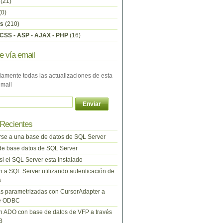
(21)
(0)
s
(210)
CSS - ASP - AJAX - PHP
(16)
e vía email
iamente todas las actualizaciones de esta
email
Recientes
se a una base de datos de SQL Server
e base datos de SQL Server
 si el SQL Server esta instalado
 a SQL Server utilizando autenticación de
s
s parametrizadas con CursorAdapter a
de ODBC
 ADO con base de datos de VFP a través
B