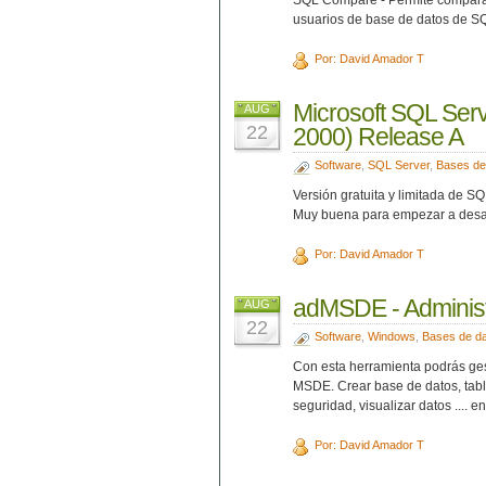
SQL Compare - Permite comparar l
usuarios de base de datos de S
Por: David Amador T
Microsoft SQL Ser
AUG
22
2000) Release A
Software
,
SQL Server
,
Bases de
Versión gratuita y limitada de S
Muy buena para empezar a desarr
Por: David Amador T
adMSDE - Administ
AUG
22
Software
,
Windows
,
Bases de d
Con esta herramienta podrás gest
MSDE. Crear base de datos, tabl
seguridad, visualizar datos .... en 
Por: David Amador T