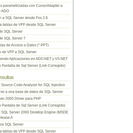
s parametrizadas con CursorAdapter a
e ADO
 a SQL Server desde Fox 2.6
a tablas de VFP desde SQL Server
de SQL Server
de SQL Server 7
ías de Acceso a Datos (*.PPT)
o de VFP a SQL Server
yendo Aplicaciones en ADO.NET y VS.NET
n Pantalla de Sql Server (Link Corregido)
nsultas
t Source Code Analyzer for SQL Injection
se a una base de datos de SQL Server
er 2005 Driver para PHP
n Pantalla de Sql Server (Link Corregido)
t SQL Server 2000 Desktop Engine (MSDE
elease A
ra SQL Server
a tablas de VFP desde SQL Server