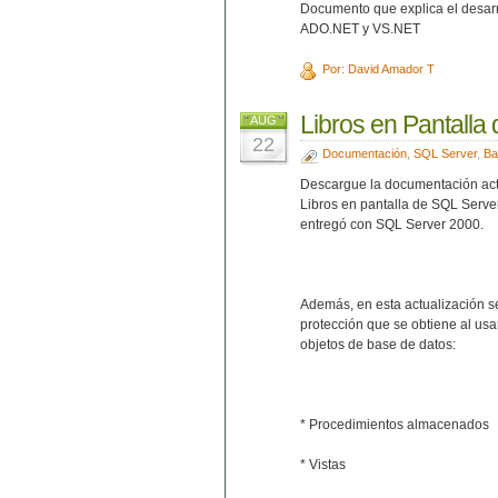
Documento que explica el desarr
ADO.NET y VS.NET
Por: David Amador T
Libros en Pantalla 
AUG
22
Documentación
,
SQL Server
,
Ba
Descargue la documentación actu
Libros en pantalla de SQL Serve
entregó con SQL Server 2000.
Además, en esta actualización se
protección que se obtiene al u
objetos de base de datos:
* Procedimientos almacenados
* Vistas