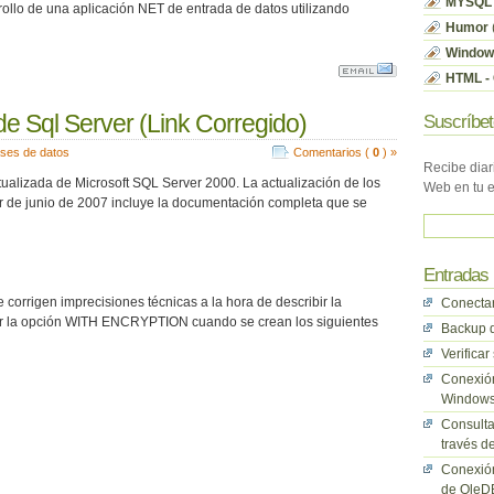
MYSQL
ollo de una aplicación NET de entrada de datos utilizando
Humor
Window
HTML - 
de Sql Server (Link Corregido)
Suscríbet
ses de datos
Comentarios (
0
) »
Recibe diar
alizada de Microsoft SQL Server 2000. La actualización de los
Web en tu 
r de junio de 2007 incluye la documentación completa que se
Entradas 
 corrigen imprecisiones técnicas a la hora de describir la
Conectar
sar la opción WITH ENCRYPTION cuando se crean los siguientes
Backup d
Verificar
Conexión
Window
Consulta
través 
Conexión
de OleD