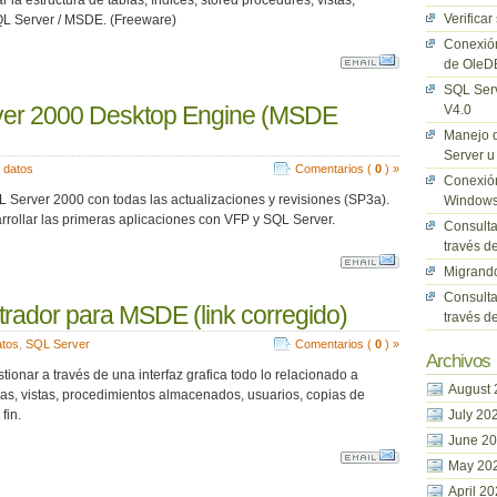
a estructura de tablas, índices, stored procedures, vistas,
Verificar
QL Server / MSDE. (Freeware)
Conexión
de OleD
SQL Serv
ver 2000 Desktop Engine (MSDE
V4.0
Manejo d
Server u
 datos
Comentarios (
0
) »
Conexión
QL Server 2000 con todas las actualizaciones y revisiones (SP3a).
Window
ollar las primeras aplicaciones con VFP y SQL Server.
Consulta
través 
Migrand
Consulta
rador para MSDE (link corregido)
través d
atos
,
SQL Server
Comentarios (
0
) »
Archivos
ionar a través de una interfaz grafica todo lo relacionado a
August 
as, vistas, procedimientos almacenados, usuarios, copias de
July 20
fin.
June 2
May 20
April 2