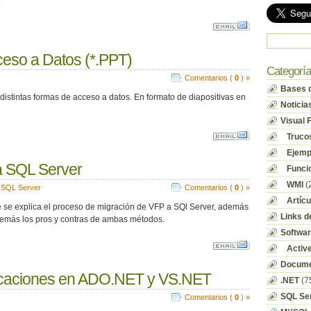
.
ceso a Datos (*.PPT)
Categorí
Comentarios (
0
) »
Bases d
istintas formas de acceso a datos. En formato de diapositivas en
Noticia
Visual 
Truco
Ejempl
a SQL Server
Funci
WMI
(
,
SQL Server
Comentarios (
0
) »
Artícu
e explica el proceso de migración de VFP a SQl Server, además
Links d
demás los pros y contras de ambas métodos.
Softwa
Activ
Docume
icaciones en ADO.NET y VS.NET
.NET
(7
SQL Se
Comentarios (
0
) »