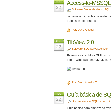
Access-to-MSSQL 
AUG
22
Software
,
Bases de datos
,
SQL 
Te permite migrar las base de da
datos son soportados.
Por: David Amador T
TlbView 2.0
AUG
22
Software
,
SQL Server
,
Activex
Examina los archivos TLB de los
ellos . Windows 95/98/Me/NT/20
Por: David Amador T
Guía básica de SQ
AUG
22
Documentación
,
SQL Server
,
Ba
Guía básica para empezar a trab