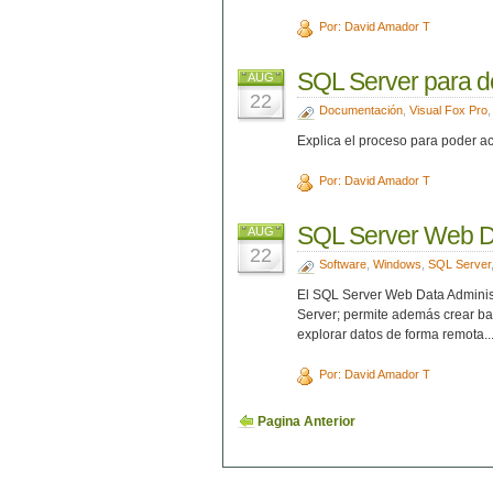
Por: David Amador T
SQL Server para d
AUG
22
Documentación
,
Visual Fox Pro
Explica el proceso para poder a
Por: David Amador T
SQL Server Web Da
AUG
22
Software
,
Windows
,
SQL Server
El SQL Server Web Data Administ
Server; permite además crear ba
explorar datos de forma remota..
Por: David Amador T
Pagina Anterior