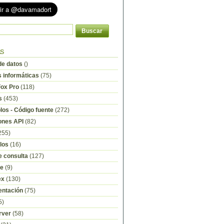
as
e datos
()
s informáticas
(75)
Fox Pro
(118)
s
(453)
os - Código fuente
(272)
ones API
(82)
255)
los
(16)
e consulta
(127)
re
(9)
ex
(130)
ntación
(75)
5)
rver
(58)