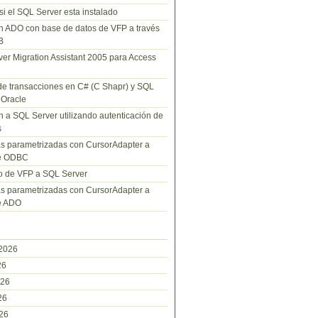
 si el SQL Server esta instalado
 ADO con base de datos de VFP a través
B
er Migration Assistant 2005 para Access
e transacciones en C# (C Shapr) y SQL
 Oracle
 a SQL Server utilizando autenticación de
s
s parametrizadas con CursorAdapter a
de ODBC
o de VFP a SQL Server
s parametrizadas con CursorAdapter a
e ADO
2026
26
026
26
026