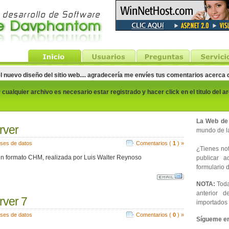
el nuevo diseño del sitio web.... agradecería me envíes tus comentarios acerca
cualquier archivo es necesario estar registrado y hacer click en el titulo del a
La Web de
rver
mundo de la
ses de datos
Comentarios (
1
) »
¿Tienes noti
 formato CHM, realizada por Luis Walter Reynoso
publicar 
formulario d
NOTA:
Toda
anterior d
ver 7
importados 
ses de datos
Comentarios (
0
) »
Sígueme en 