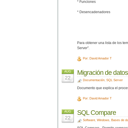
* Funciones
* Desencadenadores
Para obtener una lista de los t
Server".
Por: David Amador T
Migración de datos
AUG
22
Documentación
,
SQL Server
Documento que explica el proces
Por: David Amador T
SQL Compare
AUG
22
Software
,
Windows
,
Bases de d