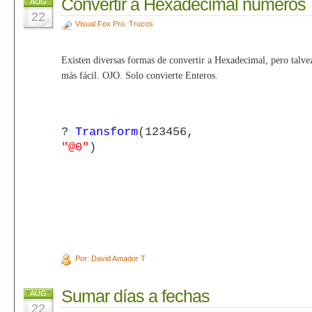
Convertir a Hexadecimal números
AUG
22
Visual Fox Pro
,
Trucos
Existen diversas formas de convertir a Hexadecimal, pero talvez
más fácil. OJO. Solo convierte Enteros.
?
Transform
(123456,
"@0"
)
Por: David Amador T
Sumar días a fechas
AUG
22