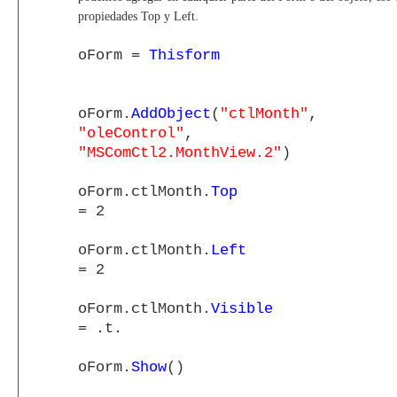
propiedades Top y Left.
oForm =
Thisform
oForm.
AddObject
(
"ctlMonth"
,
"oleControl"
,
"MSComCtl2.MonthView.2"
)
oForm.ctlMonth.
Top
= 2
oForm.ctlMonth.
Left
= 2
oForm.ctlMonth.
Visible
= .t.
oForm.
Show
()