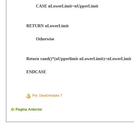
CASE nLowerLimit=nUpperLimit
RETURN nLowerLimit
Otherwise
Return rand()*(nUpperlimit-nLowerLimit)+nLowerLimit
ENDCASE
Por: David Amador T
Pagina Anterior