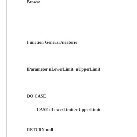
Browse
Function GenerarAleatorio
lParameter nLowerLimit, nUpperLimit
DO CASE
CASE nLowerLimit>nUpperLimit
RETURN null