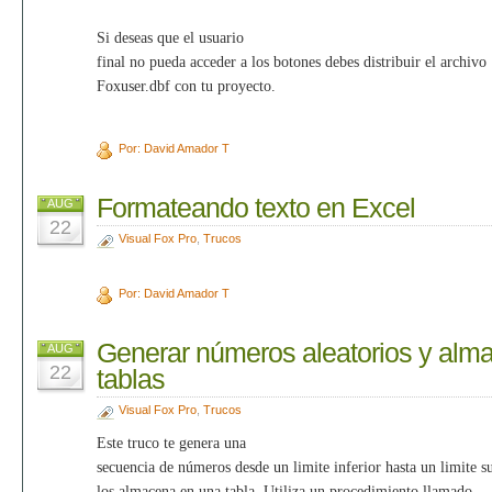
Si deseas que el usuario
final no pueda acceder a los botones debes distribuir el archivo
Foxuser.dbf con tu proyecto.
Por: David Amador T
Formateando texto en Excel
AUG
22
Visual Fox Pro
,
Trucos
Por: David Amador T
Generar números aleatorios y alm
AUG
22
tablas
Visual Fox Pro
,
Trucos
Este truco te genera una
secuencia de números desde un limite inferior hasta un limite s
los almacena en una tabla. Utiliza un procedimiento llamado