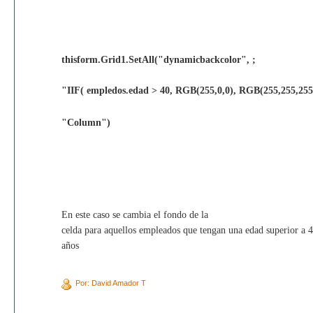
thisform.Grid1.SetAll("dynamicbackcolor", ;
"IIF( empledos.edad > 40, RGB(255,0,0), RGB(255,255,255
"Column")
En este caso se cambia el fondo de la
celda para aquellos empleados que tengan una edad superior a 
años
Por: David Amador T