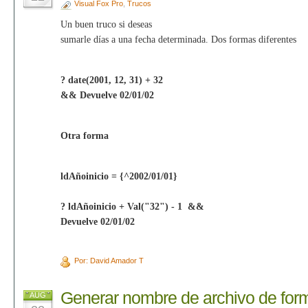
Visual Fox Pro
,
Trucos
Un buen truco si deseas
sumarle días a una fecha determinada. Dos formas diferentes
? date(2001, 12, 31) + 32
&& Devuelve 02/01/02
Otra forma
ldAñoinicio = {^2002/01/01}
? ldAñoinicio + Val("32") - 1
&&
Devuelve 02/01/02
Por: David Amador T
Generar nombre de archivo de form
AUG