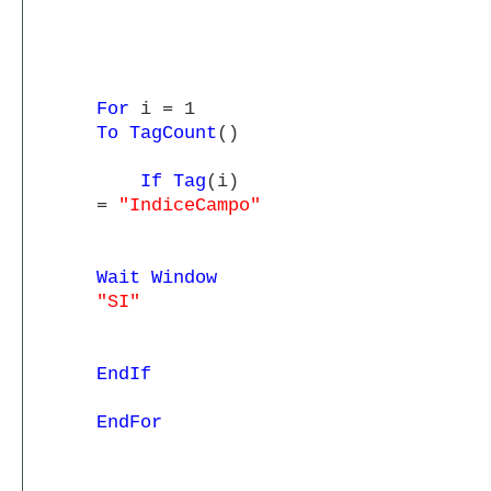
For
i = 1
To TagCount
()
If Tag
(i)
=
"IndiceCampo"
Wait Window
"SI"
EndIf
EndFor