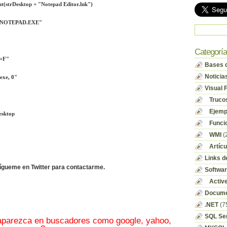
t(strDesktop + "Notepad Editor.lnk")
NTNOTEPAD.EXE"
Categorí
T+F"
Bases d
Noticia
exe, 0"
Visual 
Truco
Ejempl
esktop
Funci
WMI
(
Artícu
Links d
sígueme en Twitter para contactarme.
Softwa
Activ
Docume
.NET
(7
SQL Se
 aparezca en buscadores como google, yahoo,