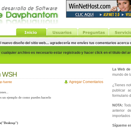
el nuevo diseño del sitio web.... agradecería me envíes tus comentarios acerca
cualquier archivo es necesario estar registrado y hacer click en el titulo del a
La Web de
on WSH
mundo de la
Agregar Comentarios
go fuente
¿Tienes noti
publicar 
nes...
formulario d
te es un ejemplo de como puedes hacerlo
NOTA:
Toda
anterior d
importados 
rs("Desktop")
Sígueme en 