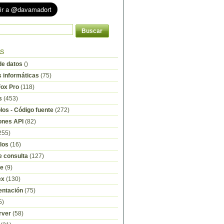
as
e datos
()
s informáticas
(75)
Fox Pro
(118)
s
(453)
os - Código fuente
(272)
ones API
(82)
255)
los
(16)
e consulta
(127)
re
(9)
ex
(130)
ntación
(75)
5)
rver
(58)