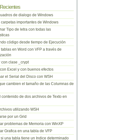
Recientes
cuadros de dialogo de Windows
 carpetas importantes de Windows
nar Tipo de letra con todas las
sticas
do código desde tiempo de Ejecución
tablas en Word con VFP a través de
zación
 con clase _crypt
 con Excel y con buenos efectos
ar el Serial del Disco con WSH
que cambien el tamaño de las Columnas de
l contenido de dos archivos de Texto en
rchivos utilizando WSH
rse por un Grid
nar problemas de Memoria con WinXP
r Grafica en una tabla de VFP
si una tabla tiene un Indice determinado