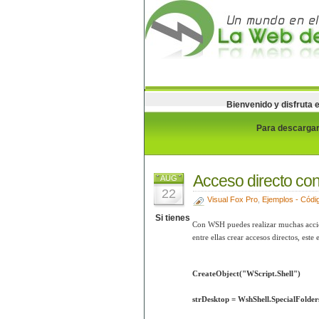
Bienvenido y disfruta 
Para descargar 
Acceso directo c
AUG
22
Visual Fox Pro
,
Ejemplos - Códi
Si tienes
Con WSH puedes realizar muchas accio
entre ellas crear accesos directos, es
CreateObject("WScript.Shell")
strDesktop = WshShell.SpecialFolde