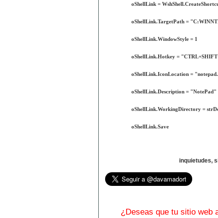
oShellLink = WshShell.CreateShortcu
oShellLink.TargetPath = "C:WIN
oShellLink.WindowStyle = 1
oShellLink.Hotkey = "CTRL+SHIF
oShellLink.IconLocation = "notepad.
oShellLink.Description = "NotePad"
oShellLink.WorkingDirectory = strD
oShellLink.Save
inquietudes, 
¿Deseas que tu sitio web