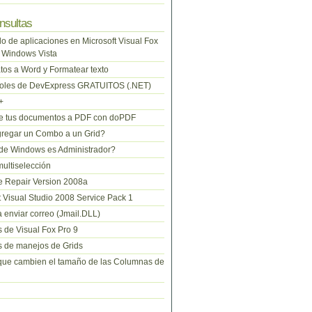
nsultas
lo de aplicaciones en Microsoft Visual Fox
 Windows Vista
tos a Word y Formatear texto
roles de DevExpress GRATUITOS (.NET)
+
te tus documentos a PDF con doPDF
regar un Combo a un Grid?
de Windows es Administrador?
ltiselección
 Repair Version 2008a
t Visual Studio 2008 Service Pack 1
 enviar correo (Jmail.DLL)
 de Visual Fox Pro 9
 de manejos de Grids
que cambien el tamaño de las Columnas de