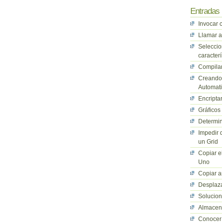
Entradas 
Invocar 
Llamar a
Seleccio
caracterí
Compilan
Creando 
Automati
Encriptar
Gráficos
Determin
Impedir 
un Grid
Copiar e
Uno
Copiar a
Desplaza
Solucio
Almacena
Conocer 