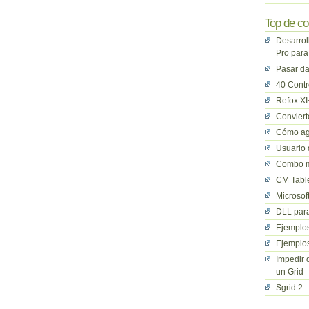
Top de co
Desarrol
Pro para
Pasar da
40 Cont
Refox XI
Convier
Cómo ag
Usuario 
Combo mu
CM Table
Microsof
DLL para
Ejemplos
Ejemplos
Impedir 
un Grid
Sgrid 2