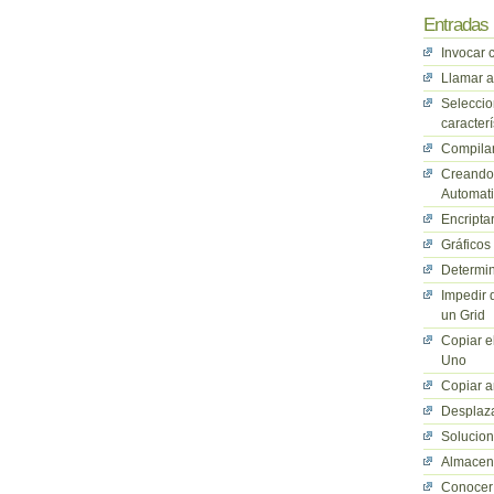
Entradas 
Invocar 
Llamar a
Seleccio
caracterí
Compilan
Creando 
Automati
Encriptar
Gráficos
Determin
Impedir 
un Grid
Copiar e
Uno
Copiar a
Desplaza
Solucio
Almacena
Conocer 