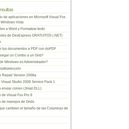
nsultas
lo de aplicaciones en Microsoft Visual Fox
 Windows Vista
tos a Word y Formatear texto
roles de DevExpress GRATUITOS (.NET)
+
te tus documentos a PDF con doPDF
regar un Combo a un Grid?
de Windows es Administrador?
ltiselección
 Repair Version 2008a
t Visual Studio 2008 Service Pack 1
 enviar correo (Jmail.DLL)
 de Visual Fox Pro 9
 de manejos de Grids
que cambien el tamaño de las Columnas de