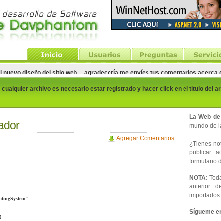
el nuevo diseño del sitio web.... agradecería me envíes tus comentarios acerca
cualquier archivo es necesario estar registrado y hacer click en el titulo del a
La Web de
ador
mundo de la
Agregar Comentarios
¿Tienes noti
publicar 
formulario d
NOTA:
Toda
anterior d
importados 
atingSystem"
Sígueme en 
)