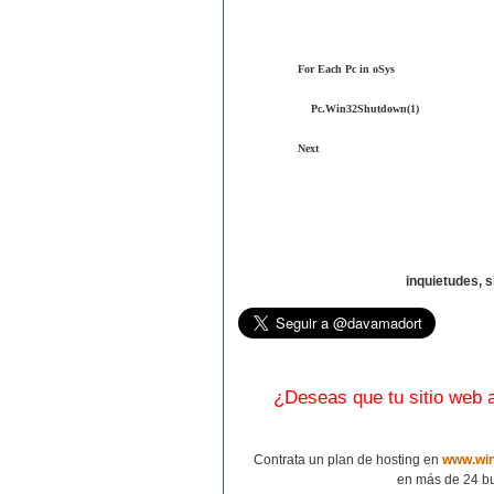
For Each Pc in oSys
Pc.Win32Shutdown(1)
Next
inquietudes, 
¿Deseas que tu sitio web
Contrata un plan de hosting en
www.win
en más de 24 bu