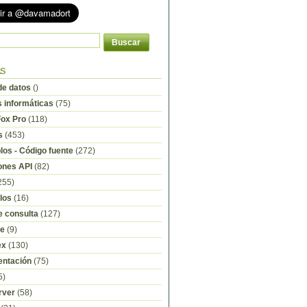
as
e datos
()
s informáticas
(75)
Fox Pro
(118)
s
(453)
os - Código fuente
(272)
ones API
(82)
255)
los
(16)
e consulta
(127)
re
(9)
ex
(130)
ntación
(75)
5)
rver
(58)