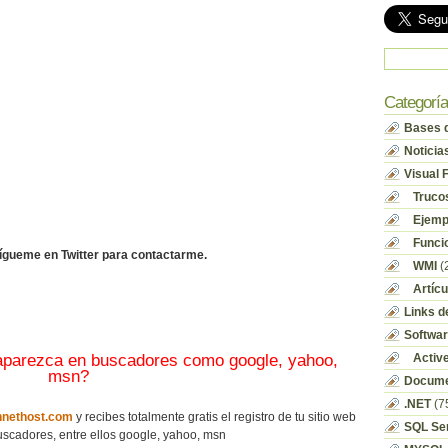
Categorí
Bases d
Noticia
Visual 
Truco
Ejempl
Funci
sígueme en Twitter para contactarme.
WMI
(
Artícu
Links d
Softwa
 aparezca en buscadores como google, yahoo,
Activ
msn?
Docume
.NET
(7
nethost.com
y recibes totalmente gratis el registro de tu sitio web
SQL Se
scadores, entre ellos google, yahoo, msn