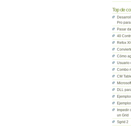
Top de co
Desarrol
Pro para
Pasar da
40 Cont
Refox XI
Convier
Cómo ag
Usuario 
Combo mu
CM Table
Microsof
DLL para
Ejemplos
Ejemplos
Impedir 
un Grid
Sgrid 2