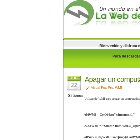
Bienvenido y disfruta 
Para descargar 
Apagar un comput
AUG
22
Visual Fox Pro
,
WMI
Si tienes
Utilizando WMI para apagar un computador.
objWMI = GetObject("winmgmts:\\")
cCadWMI = "Select * from Win32_Oper
oBServ = objWMI.ExecQuery(cCadWMI