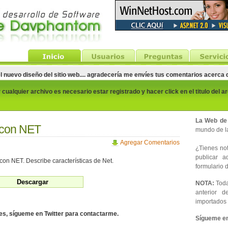
el nuevo diseño del sitio web.... agradecería me envíes tus comentarios acerca
cualquier archivo es necesario estar registrado y hacer click en el titulo del a
La Web de
 con NET
mundo de la
Agregar Comentarios
¿Tienes noti
publicar 
on NET. Describe características de Net.
formulario d
NOTA:
Toda
anterior d
importados 
des, sígueme en Twitter para contactarme.
Sígueme en 