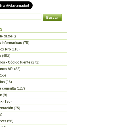
as
e datos
()
s informáticas
(75)
Fox Pro
(118)
s
(453)
os - Código fuente
(272)
ones API
(82)
255)
los
(16)
e consulta
(127)
re
(9)
ex
(130)
ntación
(75)
5)
rver
(58)