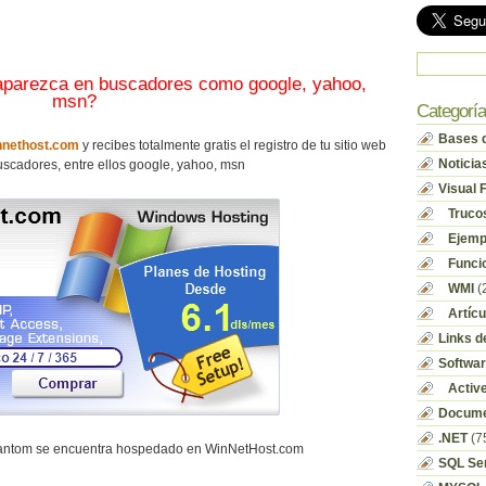
 aparezca en buscadores como google, yahoo,
msn?
Categorí
Bases d
nethost.com
y recibes totalmente gratis el registro de tu sitio web
Noticia
scadores, entre ellos google, yahoo, msn
Visual 
Truco
Ejempl
Funci
WMI
(
Artícu
Links d
Softwa
Activ
Docume
.NET
(7
hantom se encuentra hospedado en WinNetHost.com
SQL Se