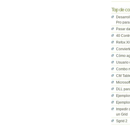
Top de co
Desarrol
Pro para
Pasar da
40 Cont
Refox XI
Convier
Cómo ag
Usuario 
Combo mu
CM Table
Microsof
DLL para
Ejemplos
Ejemplos
Impedir 
un Grid
Sgrid 2