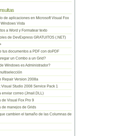
nsultas
lo de aplicaciones en Microsoft Visual Fox
 Windows Vista
tos a Word y Formatear texto
roles de DevExpress GRATUITOS (.NET)
+
te tus documentos a PDF con doPDF
regar un Combo a un Grid?
de Windows es Administrador?
ltiselección
 Repair Version 2008a
t Visual Studio 2008 Service Pack 1
 enviar correo (Jmail.DLL)
 de Visual Fox Pro 9
 de manejos de Grids
que cambien el tamaño de las Columnas de