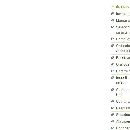
Entradas 
Invocar 
Llamar a
Seleccio
caracterí
Compilan
Creando 
Automati
Encriptar
Gráficos
Determin
Impedir 
un Grid
Copiar e
Uno
Copiar a
Desplaza
Solucio
Almacena
Conocer 