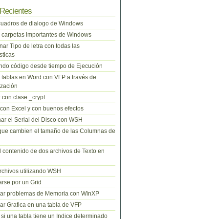
Recientes
cuadros de dialogo de Windows
 carpetas importantes de Windows
nar Tipo de letra con todas las
sticas
do código desde tiempo de Ejecución
tablas en Word con VFP a través de
zación
 con clase _crypt
 con Excel y con buenos efectos
ar el Serial del Disco con WSH
que cambien el tamaño de las Columnas de
l contenido de dos archivos de Texto en
rchivos utilizando WSH
rse por un Grid
nar problemas de Memoria con WinXP
r Grafica en una tabla de VFP
si una tabla tiene un Indice determinado