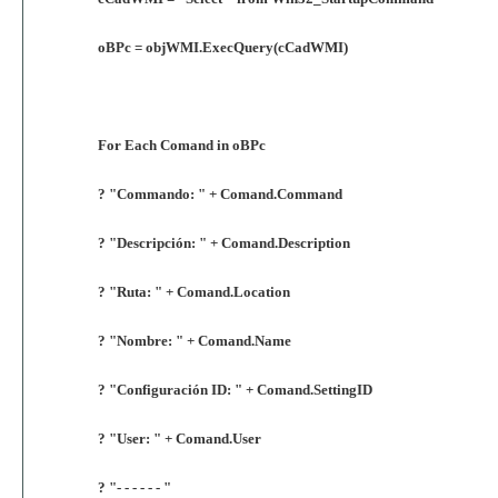
oBPc = objWMI.ExecQuery(cCadWMI)
For Each Comand in oBPc
? "Commando: " + Comand.Command
? "Descripción: " + Comand.Description
? "Ruta: " + Comand.Location
? "Nombre: " + Comand.Name
? "Configuración ID: " + Comand.SettingID
? "User: " + Comand.User
? "- - - - - - "