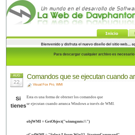
Bienvenido y disfruta el nuevo diseño del sitio web...
Para descargar cualquier archivo es necesario e
Comandos que se ejecutan cuando a
AUG
22
Visual Fox Pro
,
WMI
Esta es una forma de obtener los comandos que
Si
se ejecutan cuando arranca Windows a través de WMI.
tienes
objWMI = GetObject("winmgmts:\\")
cCadWMI = "Select * from Win32_StartupCommand"