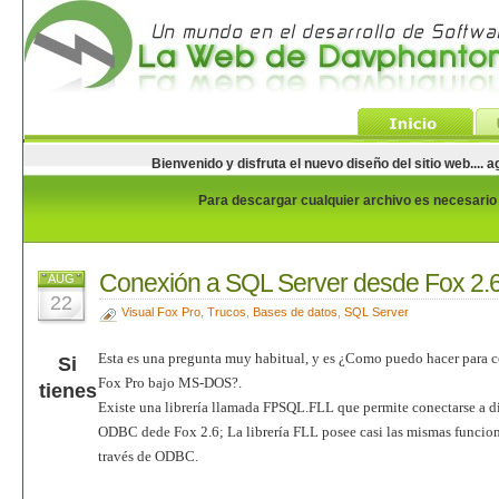
Bienvenido y disfruta el nuevo diseño del sitio web...
Para descargar cualquier archivo es necesario e
Conexión a SQL Server desde Fox 2.
AUG
22
Visual Fox Pro
,
Trucos
,
Bases de datos
,
SQL Server
Esta es una pregunta muy habitual, y es ¿Como puedo hacer para 
Si
Fox Pro bajo MS-DOS?.
tienes
Existe una librería llamada FPSQL.FLL que permite conectarse a div
ODBC dede Fox 2.6; La librería FLL posee casi las mismas funcion
través de ODBC.