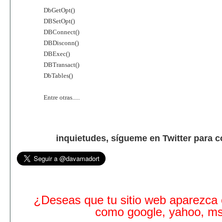
DbGetOpt()
DBSetOpt()
DBConnect()
DBDisconn()
DBExec()
DBTransact()
DbTables()
Entre otras.....
inquietudes, sígueme en Twitter para 
¿Deseas que tu sitio web aparezca
como google, yahoo, m