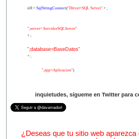
nH =
SqlStringConnect
(
"Driver=SQL Server"
+ ;
";server= ServidorSQLServer"
+ ;
";database=BaseDatos"
+ ;
";app=Aplicacion"
)
inquietudes, sígueme en Twitter para 
¿Deseas que tu sitio web aparezca