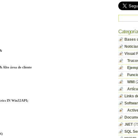
Categorí
Bases d
Noticia
&&
Visual 
Truco
lto área de cliente
Ejempl
Funci
WMI
(
Artícu
Links d
ics IN Win32API;
Softwa
Activ
Docume
.NET
(7
SQL Se
N)