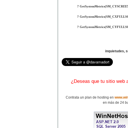
? GetSystemMetrics(SM_CYSCREE
? GetSystemMetrics(SM_CXFULL
? GetSystemMetrics(SM_CYFULL
inquietudes, 
¿Deseas que tu sitio web
Contrata un plan de hosting en
www.win
en más de 24 bu