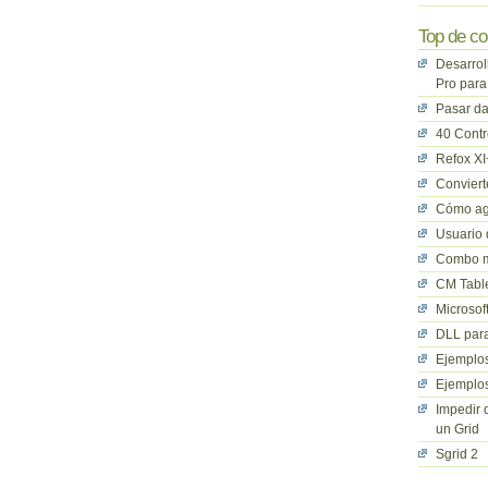
Top de co
Desarrol
Pro para
Pasar da
40 Cont
Refox XI
Convier
Cómo ag
Usuario 
Combo mu
CM Table
Microsof
DLL para
Ejemplos
Ejemplos
Impedir 
un Grid
Sgrid 2