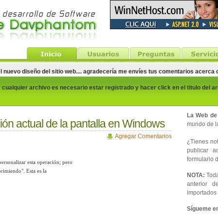
el nuevo diseño del sitio web.... agradecería me envíes tus comentarios acerca
cualquier archivo es necesario estar registrado y hacer click en el titulo del a
La Web de
ión actual de la pantalla en Windows
mundo de la
Agregar Comentarios
¿Tienes noti
publicar 
formulario d
ersonalizar esta operación; pero
rimiendo". Esta es la
NOTA:
Toda
anterior d
importados 
Sígueme en 