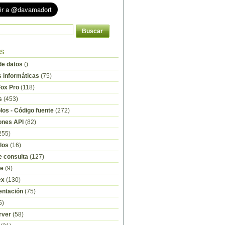
as
e datos
()
s informáticas
(75)
Fox Pro
(118)
s
(453)
os - Código fuente
(272)
ones API
(82)
255)
los
(16)
e consulta
(127)
re
(9)
ex
(130)
ntación
(75)
5)
rver
(58)