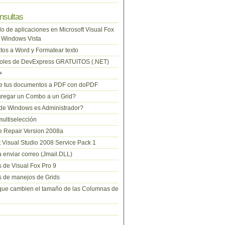
nsultas
lo de aplicaciones en Microsoft Visual Fox
 Windows Vista
tos a Word y Formatear texto
roles de DevExpress GRATUITOS (.NET)
+
te tus documentos a PDF con doPDF
regar un Combo a un Grid?
de Windows es Administrador?
ltiselección
 Repair Version 2008a
t Visual Studio 2008 Service Pack 1
 enviar correo (Jmail.DLL)
 de Visual Fox Pro 9
 de manejos de Grids
que cambien el tamaño de las Columnas de