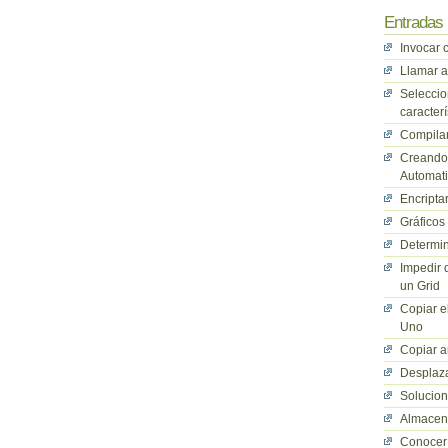
Entradas 
Invocar 
Llamar a
Seleccio
caracterí
Compilan
Creando 
Automati
Encriptar
Gráficos
Determin
Impedir 
un Grid
Copiar e
Uno
Copiar a
Desplaza
Solucio
Almacena
Conocer 