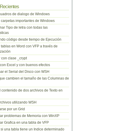
Recientes
cuadros de dialogo de Windows
 carpetas importantes de Windows
nar Tipo de letra con todas las
sticas
do código desde tiempo de Ejecución
tablas en Word con VFP a través de
zación
 con clase _crypt
 con Excel y con buenos efectos
ar el Serial del Disco con WSH
que cambien el tamaño de las Columnas de
l contenido de dos archivos de Texto en
rchivos utilizando WSH
rse por un Grid
nar problemas de Memoria con WinXP
r Grafica en una tabla de VFP
si una tabla tiene un Indice determinado