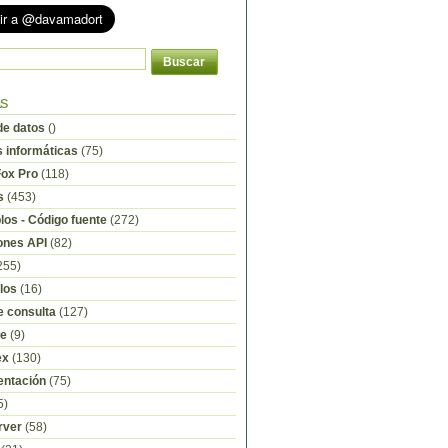
as
e datos
()
s informáticas
(75)
Fox Pro
(118)
s
(453)
os - Código fuente
(272)
ones API
(82)
255)
los
(16)
e consulta
(127)
re
(9)
ex
(130)
ntación
(75)
5)
rver
(58)