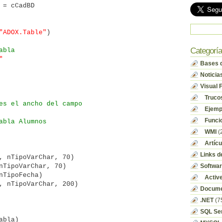
 = cCadBD
"ADOX.Table"
)
Categorí
abla
"
Bases d
Noticia
Visual 
Truco
es el ancho del campo
Ejempl
Funci
abla Alumnos
WMI
(
Artícu
Links d
, nTipoVarChar, 70)
nTipoVarChar, 70)
Softwa
nTipoFecha)
Activ
, nTipoVarChar, 200)
Docume
.NET
(7
SQL Se
abla)