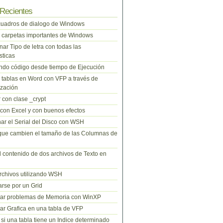
Recientes
cuadros de dialogo de Windows
 carpetas importantes de Windows
nar Tipo de letra con todas las
sticas
do código desde tiempo de Ejecución
tablas en Word con VFP a través de
zación
 con clase _crypt
 con Excel y con buenos efectos
ar el Serial del Disco con WSH
que cambien el tamaño de las Columnas de
l contenido de dos archivos de Texto en
rchivos utilizando WSH
rse por un Grid
nar problemas de Memoria con WinXP
r Grafica en una tabla de VFP
si una tabla tiene un Indice determinado