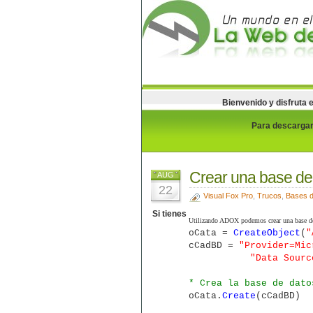
Bienvenido y disfruta 
Para descargar 
Crear una base de
AUG
22
Visual Fox Pro
,
Trucos
,
Bases d
Si tienes
Utilizando ADOX podemos crear una base de d
oCata =
CreateObject
(
"
cCadBD =
"Provider=Mic
"Data Source = C:
* Crea la base de dato
oCata.
Create
(cCadBD)