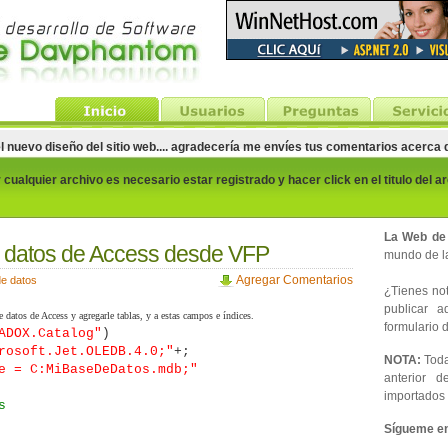
el nuevo diseño del sitio web.... agradecería me envíes tus comentarios acerca
cualquier archivo es necesario estar registrado y hacer click en el titulo del a
La Web de
 datos de Access desde VFP
mundo de la
Agregar Comentarios
e datos
¿Tienes noti
publicar 
atos de Access y agregarle tablas, y a estas campos e índices.
formulario d
ADOX.Catalog"
)
rosoft.Jet.OLEDB.4.0;"
+;
NOTA:
Toda
MiBaseDeDatos.mdb;"
anterior d
importados 
s
Sígueme en 