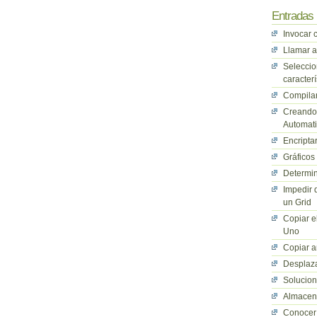
Entradas 
Invocar 
Llamar a
Seleccio
caracterí
Compilan
Creando 
Automati
Encriptar
Gráficos
Determin
Impedir 
un Grid
Copiar e
Uno
Copiar a
Desplaza
Solucio
Almacena
Conocer 