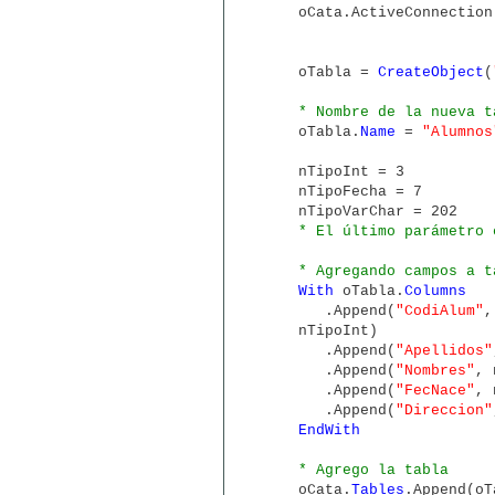
oCata.ActiveConnection
oTabla =
CreateObject
(
* Nombre de la nueva t
oTabla.
Name
=
"Alumnos
nTipoInt = 3
nTipoFecha = 7
nTipoVarChar = 202
* El último parámetro 
* Agregando campos a t
With
oTabla.
Columns
.Append(
"CodiAlum"
,
nTipoInt)
.Append(
"Apellidos"
.Append(
"Nombres"
, 
.Append(
"FecNace"
, 
.Append(
"Direccion"
EndWith
* Agrego la tabla
oCata.
Tables
.Append(oT