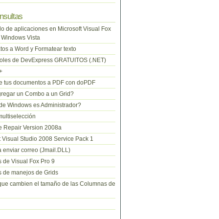
nsultas
lo de aplicaciones en Microsoft Visual Fox
 Windows Vista
tos a Word y Formatear texto
roles de DevExpress GRATUITOS (.NET)
+
te tus documentos a PDF con doPDF
regar un Combo a un Grid?
de Windows es Administrador?
ltiselección
 Repair Version 2008a
t Visual Studio 2008 Service Pack 1
 enviar correo (Jmail.DLL)
 de Visual Fox Pro 9
 de manejos de Grids
que cambien el tamaño de las Columnas de