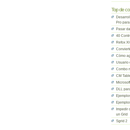
Top de co
Desarrol
Pro para
Pasar da
40 Cont
Refox XI
Convier
Cómo ag
Usuario 
Combo mu
CM Table
Microsof
DLL para
Ejemplos
Ejemplos
Impedir 
un Grid
Sgrid 2