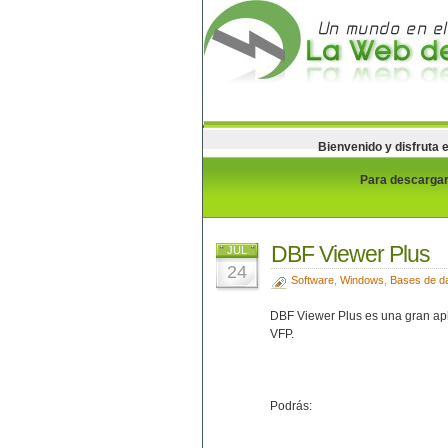
Bienvenido y disfruta 
Para descargar 
DBF Viewer Plus
JUL
24
Software
,
Windows
,
Bases de d
DBF Viewer Plus es una gran apl
VFP.
Podrás: