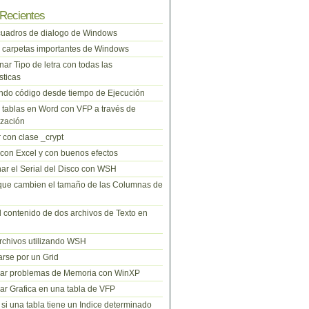
Recientes
cuadros de dialogo de Windows
 carpetas importantes de Windows
nar Tipo de letra con todas las
sticas
do código desde tiempo de Ejecución
tablas en Word con VFP a través de
zación
 con clase _crypt
 con Excel y con buenos efectos
ar el Serial del Disco con WSH
que cambien el tamaño de las Columnas de
l contenido de dos archivos de Texto en
rchivos utilizando WSH
rse por un Grid
nar problemas de Memoria con WinXP
r Grafica en una tabla de VFP
si una tabla tiene un Indice determinado