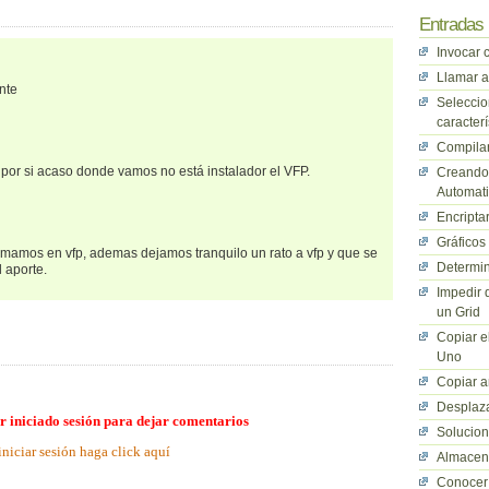
Entradas 
Invocar 
Llamar a
nte
Seleccio
caracterí
Compilan
por si acaso donde vamos no está instalador el VFP.
Creando 
Automati
Encriptar
Gráficos
mamos en vfp, ademas dejamos tranquilo un rato a vfp y que se
Determin
 aporte.
Impedir 
un Grid
Copiar e
Uno
Copiar a
Desplaza
r iniciado sesión para dejar comentarios
Solucio
iniciar sesión haga click aquí
Almacena
Conocer 