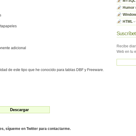
MYSQL
Humor
Window
s
HTML - 
ortapapeles
Suscríbet
Recibe diar
onente adicional
Web en tu 
lidad de este tipo que he conocido para tablas DBF y Freeware.
des, sígueme en Twitter para contactarme.