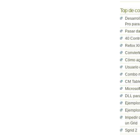
Top de co
Desarrol
Pro para
Pasar da
40 Cont
Refox XI
Convier
Cómo ag
Usuario 
Combo mu
CM Table
Microsof
DLL para
Ejemplos
Ejemplos
Impedir 
un Grid
Sgrid 2