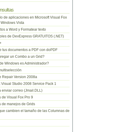
nsultas
lo de aplicaciones en Microsoft Visual Fox
 Windows Vista
tos a Word y Formatear texto
roles de DevExpress GRATUITOS (.NET)
+
te tus documentos a PDF con doPDF
regar un Combo a un Grid?
de Windows es Administrador?
ltiselección
 Repair Version 2008a
t Visual Studio 2008 Service Pack 1
 enviar correo (Jmail.DLL)
 de Visual Fox Pro 9
 de manejos de Grids
que cambien el tamaño de las Columnas de