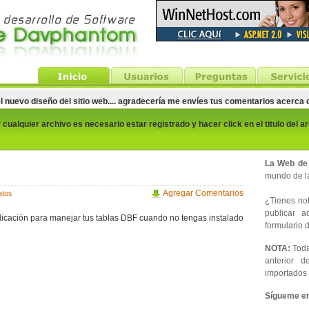
el nuevo diseño del sitio web.... agradecería me envíes tus comentarios acerca
cualquier archivo es necesario estar registrado y hacer click en el titulo del a
La Web de
mundo de la
Agregar Comentarios
atos
¿Tienes noti
publicar 
icación para manejar tus tablas DBF cuando no tengas instalado
formulario d
NOTA:
Toda
anterior d
importados 
Sígueme en 