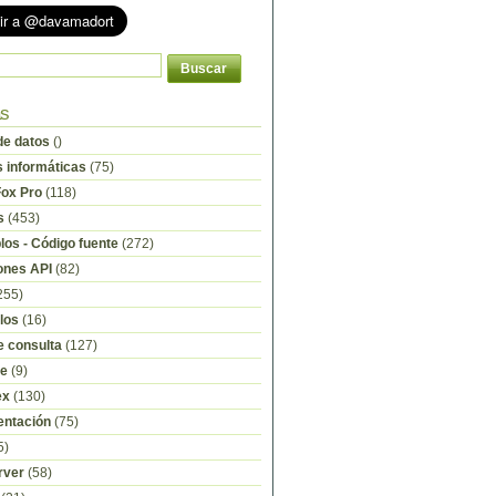
as
e datos
()
s informáticas
(75)
Fox Pro
(118)
s
(453)
os - Código fuente
(272)
ones API
(82)
255)
los
(16)
e consulta
(127)
re
(9)
ex
(130)
ntación
(75)
5)
rver
(58)