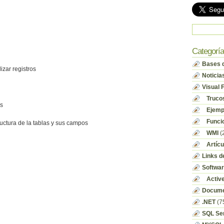
Categorí
Bases d
lizar registros
Noticia
Visual 
Truco
os
Ejempl
Funci
ructura de la tablas y sus campos
WMI
(
Artícu
Links d
Softwa
Activ
Docume
.NET
(7
SQL Se