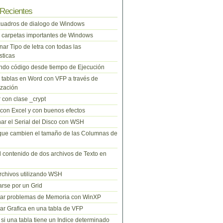
Recientes
cuadros de dialogo de Windows
 carpetas importantes de Windows
nar Tipo de letra con todas las
sticas
do código desde tiempo de Ejecución
tablas en Word con VFP a través de
zación
 con clase _crypt
 con Excel y con buenos efectos
ar el Serial del Disco con WSH
que cambien el tamaño de las Columnas de
l contenido de dos archivos de Texto en
rchivos utilizando WSH
rse por un Grid
nar problemas de Memoria con WinXP
r Grafica en una tabla de VFP
si una tabla tiene un Indice determinado