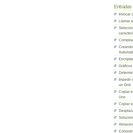
Entradas 
Invocar 
Llamar a
Seleccio
caracterí
Compilan
Creando 
Automati
Encriptar
Gráficos
Determin
Impedir 
un Grid
Copiar e
Uno
Copiar a
Desplaza
Solucio
Almacena
Conocer 