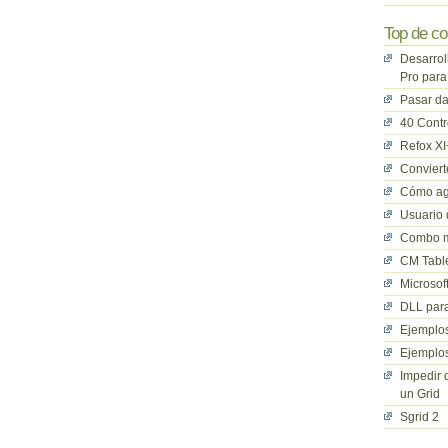
Top de co
Desarrol
Pro para
Pasar da
40 Cont
Refox XI
Convier
Cómo ag
Usuario 
Combo mu
CM Table
Microsof
DLL para
Ejemplos
Ejemplos
Impedir 
un Grid
Sgrid 2