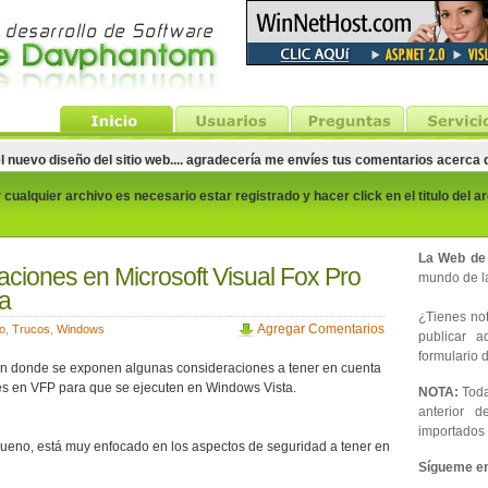
el nuevo diseño del sitio web.... agradecería me envíes tus comentarios acerca
cualquier archivo es necesario estar registrado y hacer click en el titulo del a
La Web de
caciones en Microsoft Visual Fox Pro
mundo de la
a
¿Tienes noti
Agregar Comentarios
o
,
Trucos
,
Windows
publicar 
formulario d
 en donde se exponen algunas consideraciones a tener en cuenta
nes en VFP para que se ejecuten en Windows Vista.
NOTA:
Toda
anterior d
importados 
 bueno, está muy enfocado en los aspectos de seguridad a tener en
Sígueme en 