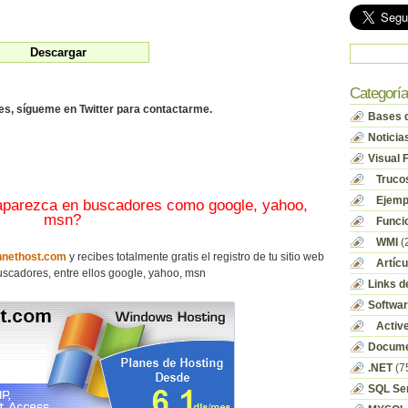
Categorí
des, sígueme en Twitter para contactarme.
Bases d
Noticia
Visual 
Truco
Ejempl
 aparezca en buscadores como google, yahoo,
msn?
Funci
WMI
(
nethost.com
y recibes totalmente gratis el registro de tu sitio web
Artícu
scadores, entre ellos google, yahoo, msn
Links d
Softwa
Activ
Docume
.NET
(7
SQL Se