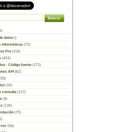
as
e datos
()
s informáticas
(75)
Fox Pro
(118)
s
(453)
os - Código fuente
(272)
ones API
(82)
255)
los
(16)
e consulta
(127)
re
(9)
ex
(130)
ntación
(75)
5)
rver
(58)