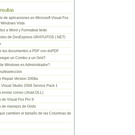
nsultas
lo de aplicaciones en Microsoft Visual Fox
 Windows Vista
tos a Word y Formatear texto
roles de DevExpress GRATUITOS (.NET)
+
te tus documentos a PDF con doPDF
regar un Combo a un Grid?
de Windows es Administrador?
ltiselección
 Repair Version 2008a
t Visual Studio 2008 Service Pack 1
 enviar correo (Jmail.DLL)
 de Visual Fox Pro 9
 de manejos de Grids
que cambien el tamaño de las Columnas de