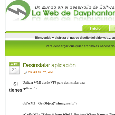
Bienvenido y disfruta el nuevo diseño del sitio web...
Para descargar cualquier archivo es necesario e
Desinstalar aplicación
AUG
22
Visual Fox Pro
,
WMI
Utilizar WMI desde VFP para desinstalar una
Si
aplicación.
tienes
objWMI = GetObject("winmgmts:\\")
cCadWMI = "Select * from Win32_Product Where Name = 'Nom