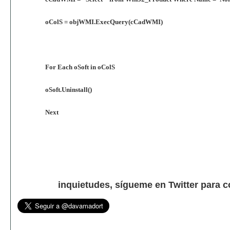
oColS = objWMI.ExecQuery(cCadWMI)
For Each oSoft in oColS
oSoft.Uninstall()
Next
inquietudes, sígueme en Twitter para 