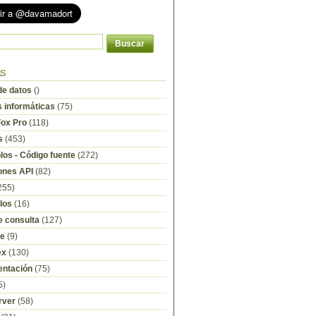
as
e datos
()
s informáticas
(75)
Fox Pro
(118)
s
(453)
os - Código fuente
(272)
ones API
(82)
255)
los
(16)
e consulta
(127)
re
(9)
ex
(130)
ntación
(75)
5)
rver
(58)