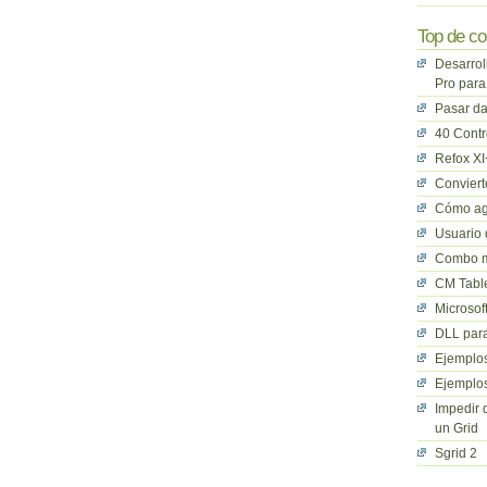
Top de co
Desarrol
Pro para
Pasar da
40 Cont
Refox XI
Convier
Cómo ag
Usuario 
Combo mu
CM Table
Microsof
DLL para
Ejemplos
Ejemplos
Impedir 
un Grid
Sgrid 2