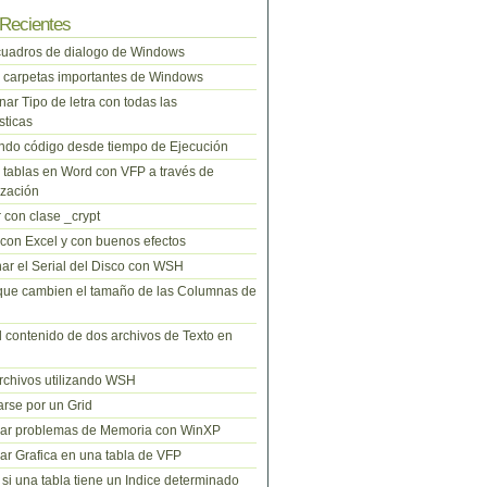
Recientes
cuadros de dialogo de Windows
 carpetas importantes de Windows
nar Tipo de letra con todas las
sticas
do código desde tiempo de Ejecución
tablas en Word con VFP a través de
zación
 con clase _crypt
 con Excel y con buenos efectos
ar el Serial del Disco con WSH
que cambien el tamaño de las Columnas de
l contenido de dos archivos de Texto en
rchivos utilizando WSH
rse por un Grid
nar problemas de Memoria con WinXP
r Grafica en una tabla de VFP
si una tabla tiene un Indice determinado