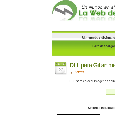
Bienvenido y disfruta 
Para descargar 
DLL para Gif anima
AUG
22
Activex
DLL para colocar imágenes anim
Si tienes inquietu