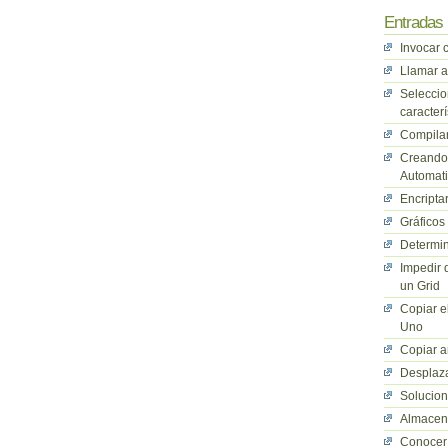
Entradas 
Invocar 
Llamar a
Seleccio
caracterí
Compilan
Creando 
Automati
Encriptar
Gráficos
Determin
Impedir 
un Grid
Copiar e
Uno
Copiar a
Desplaza
Solucio
Almacena
Conocer 