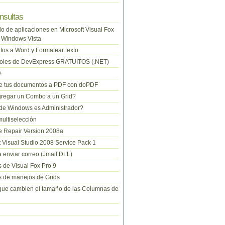
nsultas
lo de aplicaciones en Microsoft Visual Fox
 Windows Vista
tos a Word y Formatear texto
roles de DevExpress GRATUITOS (.NET)
+
te tus documentos a PDF con doPDF
regar un Combo a un Grid?
de Windows es Administrador?
ltiselección
 Repair Version 2008a
t Visual Studio 2008 Service Pack 1
 enviar correo (Jmail.DLL)
 de Visual Fox Pro 9
 de manejos de Grids
que cambien el tamaño de las Columnas de