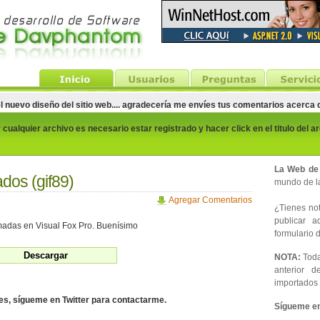
el nuevo diseño del sitio web.... agradecería me envíes tus comentarios acerca
cualquier archivo es necesario estar registrado y hacer click en el titulo del a
La Web de
dos (gif89)
mundo de la
Agregar Comentarios
¿Tienes noti
publicar 
adas en Visual Fox Pro. Buenísimo
formulario d
NOTA:
Toda
anterior d
importados 
des, sígueme en Twitter para contactarme.
Sígueme en 