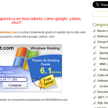
 aparezca en buscadores como google, yahoo,
msn?
Categorí
Bases d
nethost.com
y recibes totalmente gratis el registro de tu sitio web
Noticia
scadores, entre ellos google, yahoo, msn
Visual 
Truco
Ejempl
Funci
WMI
(
Artícu
Links d
Softwa
Activ
Docume
.NET
(7
hantom se encuentra hospedado en WinNetHost.com
SQL Se