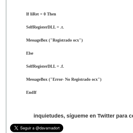
If liRet = 0 Then
SelfRegisterDLL = .t.
MessageBox ("Registrado ocx")
Else
SelfRegisterDLL = .f.
MessageBox ("Error- No Registrado ocx")
EndIf
inquietudes, sígueme en Twitter para 