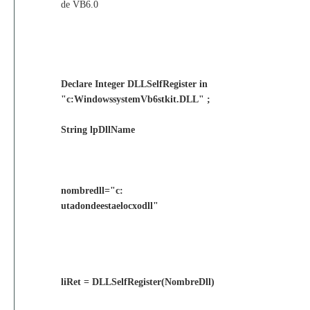
de VB6.0
Declare Integer DLLSelfRegister in
"c:WindowssystemVb6stkit.DLL" ;
String lpDllName
nombredll="c:
utadondeestaelocxodll"
liRet = DLLSelfRegister(NombreDll)