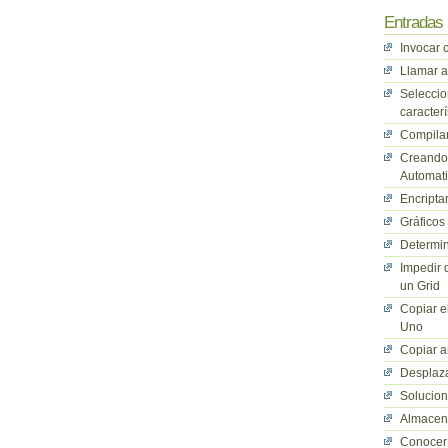
Entradas 
Invocar 
Llamar a
Seleccio
caracterí
Compilan
Creando 
Automati
Encriptar
Gráficos
Determin
Impedir 
un Grid
Copiar e
Uno
Copiar a
Desplaza
Solucio
Almacena
Conocer 