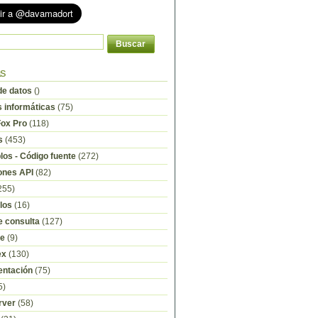
as
e datos
()
s informáticas
(75)
Fox Pro
(118)
s
(453)
os - Código fuente
(272)
ones API
(82)
255)
los
(16)
e consulta
(127)
re
(9)
ex
(130)
ntación
(75)
5)
rver
(58)