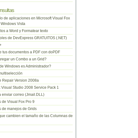
nsultas
lo de aplicaciones en Microsoft Visual Fox
 Windows Vista
tos a Word y Formatear texto
roles de DevExpress GRATUITOS (.NET)
+
te tus documentos a PDF con doPDF
regar un Combo a un Grid?
de Windows es Administrador?
ltiselección
 Repair Version 2008a
t Visual Studio 2008 Service Pack 1
 enviar correo (Jmail.DLL)
 de Visual Fox Pro 9
 de manejos de Grids
que cambien el tamaño de las Columnas de