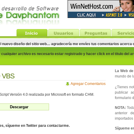
el nuevo diseño del sitio web.... agradecería me envíes tus comentarios acerca
cualquier archivo es necesario estar registrado y hacer click en el titulo del a
La Web de
e VBS
mundo de la
Agregar Comentarios
¿Tienes noti
publicar 
cript Versión 4.0 realizada por Microsoft en formato CHM.
formulario d
NOTA:
Toda
anterior d
importados 
des, sígueme en Twitter para contactarme.
Sígueme en 