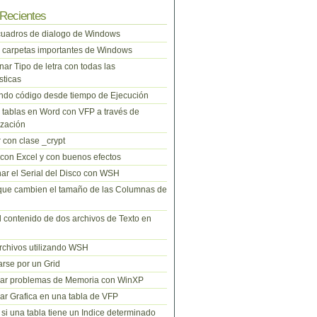
Recientes
cuadros de dialogo de Windows
 carpetas importantes de Windows
nar Tipo de letra con todas las
sticas
do código desde tiempo de Ejecución
tablas en Word con VFP a través de
zación
 con clase _crypt
 con Excel y con buenos efectos
ar el Serial del Disco con WSH
que cambien el tamaño de las Columnas de
l contenido de dos archivos de Texto en
rchivos utilizando WSH
rse por un Grid
nar problemas de Memoria con WinXP
r Grafica en una tabla de VFP
si una tabla tiene un Indice determinado