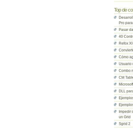
Top de co
Desarrol
Pro para
Pasar da
40 Cont
Refox XI
Convier
Cómo ag
Usuario 
Combo mu
CM Table
Microsof
DLL para
Ejemplos
Ejemplos
Impedir 
un Grid
Sgrid 2