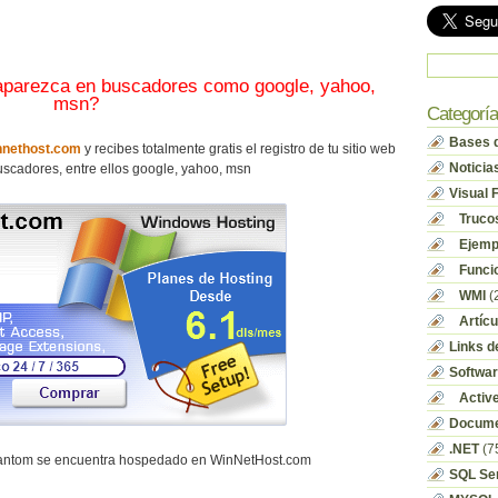
 aparezca en buscadores como google, yahoo,
msn?
Categorí
Bases d
nethost.com
y recibes totalmente gratis el registro de tu sitio web
Noticia
scadores, entre ellos google, yahoo, msn
Visual 
Truco
Ejempl
Funci
WMI
(
Artícu
Links d
Softwa
Activ
Docume
.NET
(7
hantom se encuentra hospedado en WinNetHost.com
SQL Se