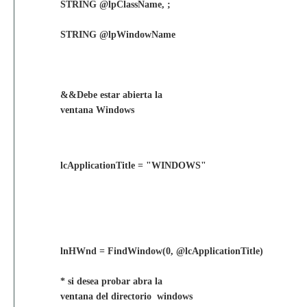
STRING @lpClassName, ;
STRING @lpWindowName
&&Debe estar abierta la
ventana Windows
lcApplicationTitle = "WINDOWS"
lnHWnd = FindWindow(0, @lcApplicationTitle)
* si desea probar abra la
ventana del directorio windows