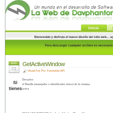
Bienvenido y disfruta el nuevo diseño del sitio web...
Para descargar cualquier archivo es necesario e
GetActiveWindow
AUG
22
Visual Fox Pro
,
Funciones API
Devuelve
Si
el Handle (manejador o identificador único) de la ventana
tienes
activa