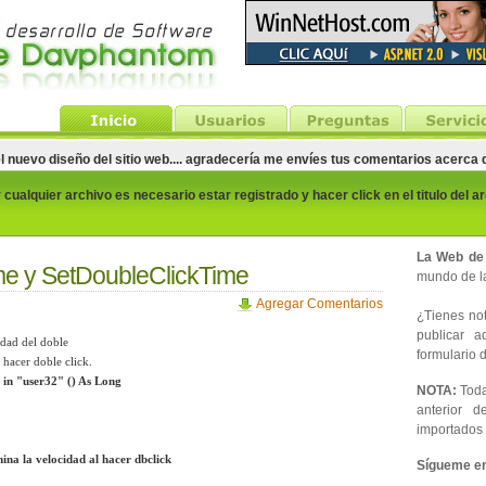
el nuevo diseño del sitio web.... agradecería me envíes tus comentarios acerca
cualquier archivo es necesario estar registrado y hacer click en el titulo del a
La Web de
e y SetDoubleClickTime
mundo de la
Agregar Comentarios
¿Tienes noti
publicar 
idad del doble
formulario d
 hacer doble click.
in "user32" () As Long
NOTA:
Toda
anterior d
importados 
a la velocidad al hacer dbclick
Sígueme en 