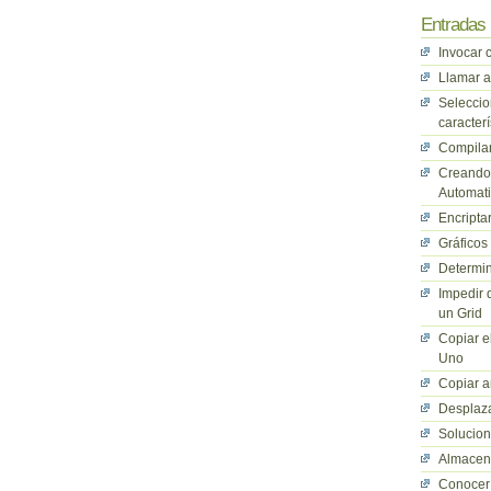
Entradas 
Invocar 
Llamar a
Seleccio
caracterí
Compilan
Creando 
Automati
Encriptar
Gráficos
Determin
Impedir 
un Grid
Copiar e
Uno
Copiar a
Desplaza
Solucio
Almacena
Conocer 