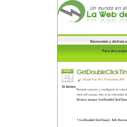
Bienvenido y disfruta 
Para descargar 
GetDoubleClickTim
AUG
22
Visual Fox Pro
,
Funciones API
Si tienes
Permite conocer y configurar la veloc
click del mouse; esto es la velocidad al
Declare integer GetDoubleClickTime 
? GetDoubleClickTime() && Determin