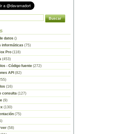
as
e datos
()
s informáticas
(75)
Fox Pro
(118)
s
(453)
os - Código fuente
(272)
ones API
(82)
255)
los
(16)
e consulta
(127)
re
(9)
ex
(130)
ntación
(75)
5)
rver
(58)