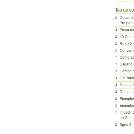
Top de co
Desarrol
Pro para
Pasar da
40 Cont
Refox XI
Convier
Cómo ag
Usuario 
Combo mu
CM Table
Microsof
DLL para
Ejemplos
Ejemplos
Impedir 
un Grid
Sgrid 2