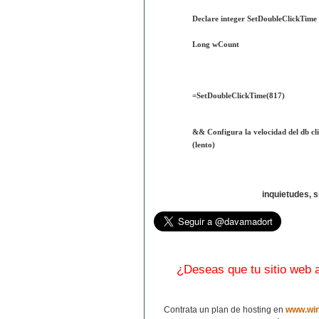
Declare integer SetDoubleClickTime 
Long wCount
=SetDoubleClickTime(817)
&& Configura la velocidad del db cl
(lento)
inquietudes, 
¿Deseas que tu sitio web
Contrata un plan de hosting en
www.win