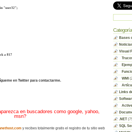
in "user32";
Categorí
Bases d
Noticia
Visual 
ick a 817
Truco
Ejempl
Funci
WMI
(
sígueme en Twitter para contactarme.
Artícu
Links d
Softwa
Activ
 aparezca en buscadores como google, yahoo,
Docume
msn?
.NET
(7
SQL Se
nethost.com
y recibes totalmente gratis el registro de tu sitio web