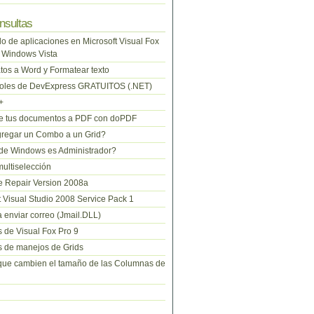
nsultas
lo de aplicaciones en Microsoft Visual Fox
 Windows Vista
tos a Word y Formatear texto
roles de DevExpress GRATUITOS (.NET)
+
te tus documentos a PDF con doPDF
regar un Combo a un Grid?
de Windows es Administrador?
ltiselección
 Repair Version 2008a
t Visual Studio 2008 Service Pack 1
 enviar correo (Jmail.DLL)
 de Visual Fox Pro 9
 de manejos de Grids
que cambien el tamaño de las Columnas de