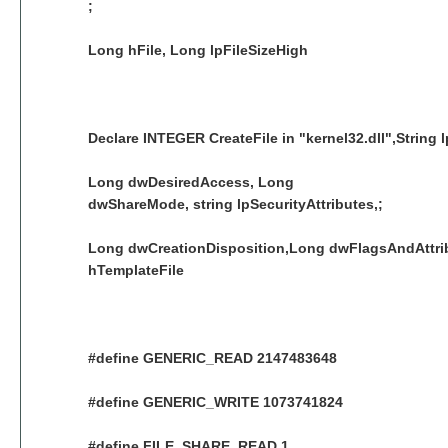
;
Long hFile, Long lpFileSizeHigh
Declare INTEGER CreateFile in "kernel32.dll",String 
Long dwDesiredAccess, Long
dwShareMode, string lpSecurityAttributes,;
Long dwCreationDisposition,Long dwFlagsAndAttri
hTemplateFile
#define GENERIC_READ 2147483648
#define GENERIC_WRITE 1073741824
#define FILE_SHARE_READ 1