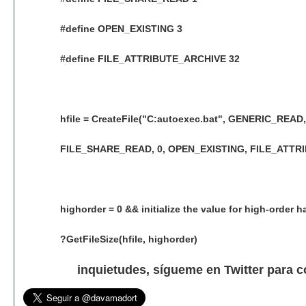
#define OPEN_EXISTING 3
#define FILE_ATTRIBUTE_ARCHIVE 32
hfile = CreateFile("C:autoexec.bat", GENERIC_READ,
FILE_SHARE_READ, 0, OPEN_EXISTING, FILE_ATTRI
highorder = 0 && initialize the value for high-order ha
?GetFileSize(hfile, highorder)
inquietudes, sígueme en Twitter para 