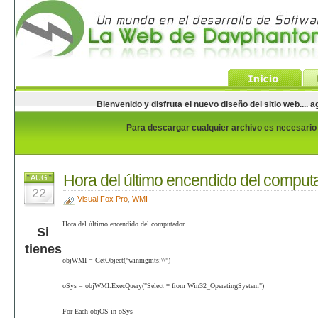
Bienvenido y disfruta el nuevo diseño del sitio web...
Para descargar cualquier archivo es necesario e
Hora del último encendido del comput
AUG
22
Visual Fox Pro
,
WMI
Hora del último encendido del computador
Si
tienes
objWMI = GetObject("winmgmts:\\")
oSys = objWMI.ExecQuery("Select * from Win32_OperatingSystem")
For Each objOS in oSys