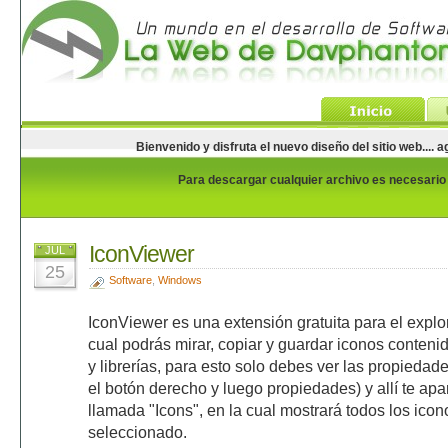
Bienvenido y disfruta el nuevo diseño del sitio web...
Para descargar cualquier archivo es necesario e
IconViewer
JUL
25
Software
,
Windows
IconViewer es una extensión gratuita para el expl
cual podrás mirar, copiar y guardar iconos conten
y librerías, para esto solo debes ver las propiedade
el botón derecho y luego propiedades) y allí te ap
llamada "Icons", en la cual mostrará todos los icon
seleccionado.