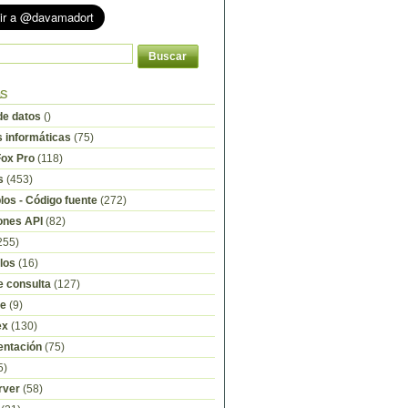
as
e datos
()
s informáticas
(75)
Fox Pro
(118)
s
(453)
os - Código fuente
(272)
ones API
(82)
255)
los
(16)
e consulta
(127)
re
(9)
ex
(130)
ntación
(75)
5)
rver
(58)