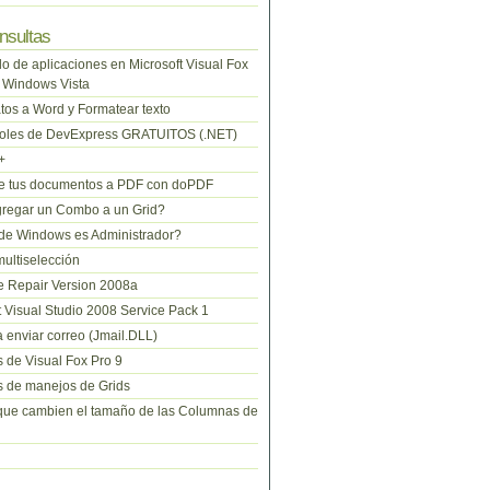
nsultas
lo de aplicaciones en Microsoft Visual Fox
 Windows Vista
tos a Word y Formatear texto
roles de DevExpress GRATUITOS (.NET)
+
te tus documentos a PDF con doPDF
regar un Combo a un Grid?
de Windows es Administrador?
ltiselección
 Repair Version 2008a
t Visual Studio 2008 Service Pack 1
 enviar correo (Jmail.DLL)
 de Visual Fox Pro 9
 de manejos de Grids
que cambien el tamaño de las Columnas de