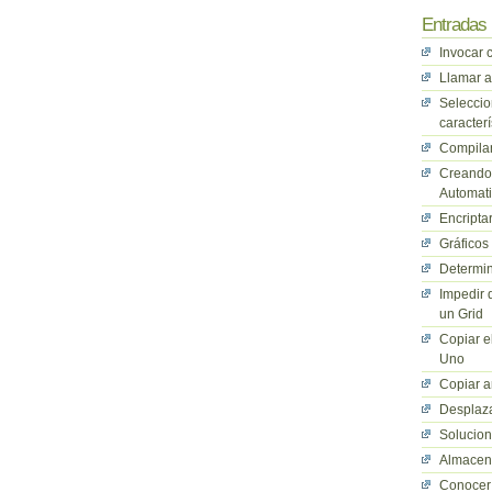
Entradas 
Invocar 
Llamar a
Seleccio
caracterí
Compilan
Creando 
Automati
Encriptar
Gráficos
Determin
Impedir 
un Grid
Copiar e
Uno
Copiar a
Desplaza
Solucio
Almacena
Conocer 