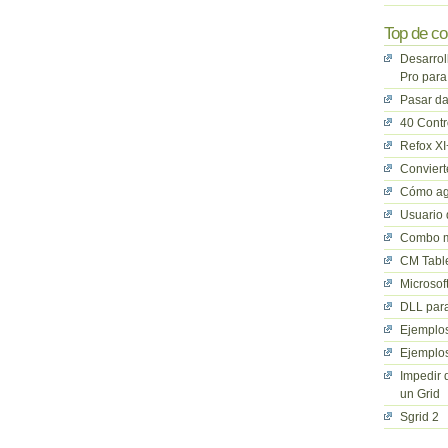
Top de co
Desarrol
Pro para
Pasar da
40 Cont
Refox XI
Convier
Cómo ag
Usuario 
Combo mu
CM Table
Microsof
DLL para
Ejemplos
Ejemplos
Impedir 
un Grid
Sgrid 2