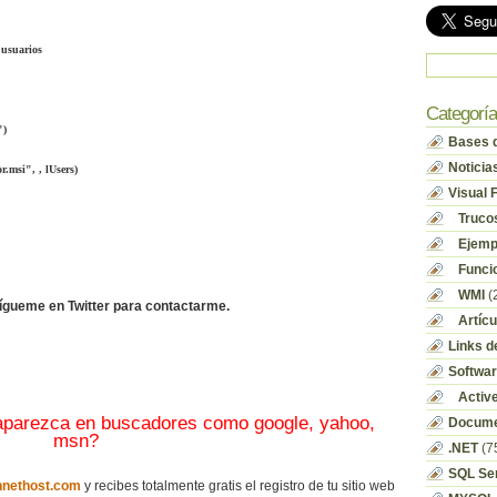
 usuarios
Categorí
")
Bases d
Noticia
r.msi", , lUsers)
Visual 
Truco
Ejempl
Funci
WMI
(
sígueme en Twitter para contactarme.
Artícu
Links d
Softwa
Activ
 aparezca en buscadores como google, yahoo,
Docume
msn?
.NET
(7
SQL Se
nethost.com
y recibes totalmente gratis el registro de tu sitio web