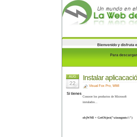
Bienvenido y disfruta 
Para descargar 
Instalar aplicacaci
AUG
22
Visual Fox Pro
,
WMI
Si tienes
Conocer los productos de Microsoft
instalados...
objWMI = GetObject("winmgmts:\\")