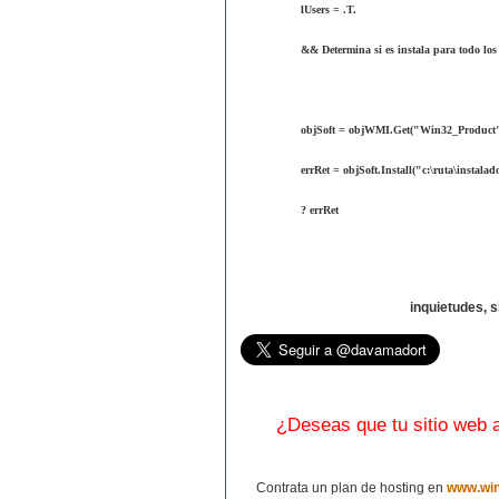
lUsers = .T.
&& Determina si es instala para todo los
objSoft = objWMI.Get("Win32_Product
errRet = objSoft.Install("c:\ruta\instalado
? errRet
inquietudes, 
¿Deseas que tu sitio web
Contrata un plan de hosting en
www.win