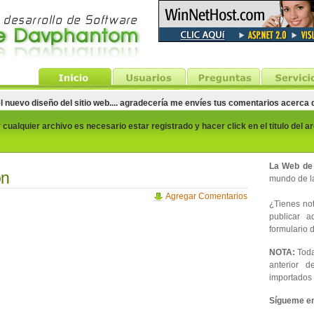
el nuevo diseño del sitio web.... agradecería me envíes tus comentarios acerca
cualquier archivo es necesario estar registrado y hacer click en el titulo del a
La Web de
ón
mundo de la
Agregar Comentarios
¿Tienes noti
publicar 
formulario d
NOTA:
Toda
anterior d
importados 
Sígueme en 