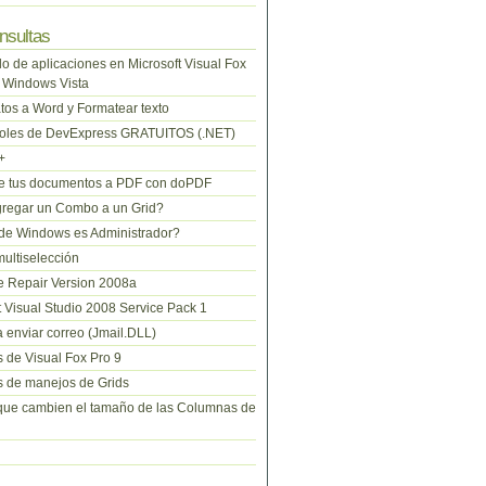
nsultas
lo de aplicaciones en Microsoft Visual Fox
 Windows Vista
tos a Word y Formatear texto
roles de DevExpress GRATUITOS (.NET)
+
te tus documentos a PDF con doPDF
regar un Combo a un Grid?
de Windows es Administrador?
ltiselección
 Repair Version 2008a
t Visual Studio 2008 Service Pack 1
 enviar correo (Jmail.DLL)
 de Visual Fox Pro 9
 de manejos de Grids
que cambien el tamaño de las Columnas de