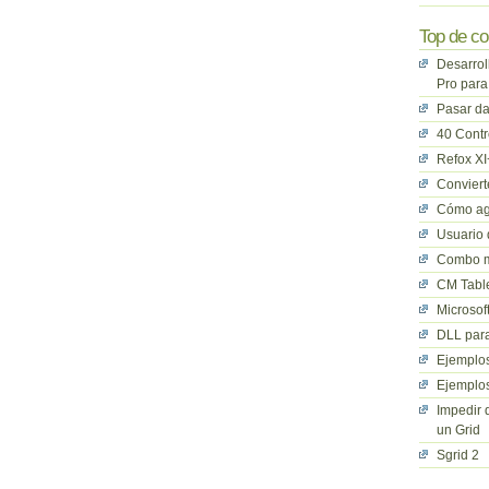
Top de co
Desarrol
Pro para
Pasar da
40 Cont
Refox XI
Convier
Cómo ag
Usuario 
Combo mu
CM Table
Microsof
DLL para
Ejemplos
Ejemplos
Impedir 
un Grid
Sgrid 2