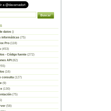
as
e datos
()
s informáticas
(75)
Fox Pro
(118)
s
(453)
os - Código fuente
(272)
ones API
(82)
255)
los
(16)
e consulta
(127)
re
(9)
ex
(130)
ntación
(75)
5)
rver
(58)