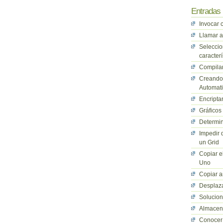
Entradas 
Invocar 
Llamar a
Seleccio
caracterí
Compilan
Creando 
Automati
Encriptar
Gráficos
Determin
Impedir 
un Grid
Copiar e
Uno
Copiar a
Desplaza
Solucio
Almacena
Conocer 