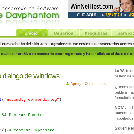
el nuevo diseño del sitio web.... agradecería me envíes tus comentarios acerca
cualquier archivo es necesario estar registrado y hacer click en el titulo del a
La Web de
e dialogo de Windows
mundo de la
Agregar Comentarios
¿Tienes noti
publicar 
formulario d
t
(
"mscomdlg.commondialog"
)
NOTA:
Toda
anterior d
)
&& Mostrar Fuente
importados 
Sígueme en 
r()
&& Mostrar Impresora