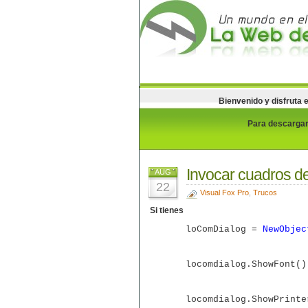
Bienvenido y disfruta 
Para descargar 
Invocar cuadros d
AUG
22
Visual Fox Pro
,
Trucos
Si tienes
loComDialog =
NewObjec
locomdialog.ShowFont(
locomdialog.ShowPrinte