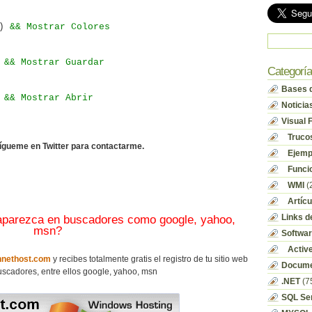
()
&& Mostrar Colores
)
&& Mostrar Guardar
Categorí
Bases d
)
&& Mostrar Abrir
Noticia
Visual 
Truco
sígueme en Twitter para contactarme.
Ejempl
Funci
WMI
(
Artícu
Links d
 aparezca en buscadores como google, yahoo,
msn?
Softwa
Activ
nethost.com
y recibes totalmente gratis el registro de tu sitio web
Docume
scadores, entre ellos google, yahoo, msn
.NET
(7
SQL Se