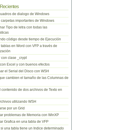
Recientes
cuadros de dialogo de Windows
 carpetas importantes de Windows
nar Tipo de letra con todas las
sticas
do código desde tiempo de Ejecución
tablas en Word con VFP a través de
zación
 con clase _crypt
 con Excel y con buenos efectos
ar el Serial del Disco con WSH
que cambien el tamaño de las Columnas de
l contenido de dos archivos de Texto en
rchivos utilizando WSH
rse por un Grid
nar problemas de Memoria con WinXP
r Grafica en una tabla de VFP
si una tabla tiene un Indice determinado