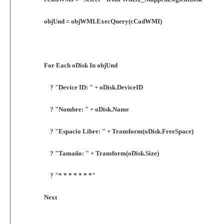
objUnd = objWMI.ExecQuery(cCadWMI)
For Each oDisk In objUnd
? "Device ID: " + oDisk.DeviceID
? "Nombre: " + oDisk.Name
? "Espacio Libre: " + Transform(oDisk.FreeSpace)
? "Tamaño: " + Transform(oDisk.Size)
? "* * * * * * *"
Next