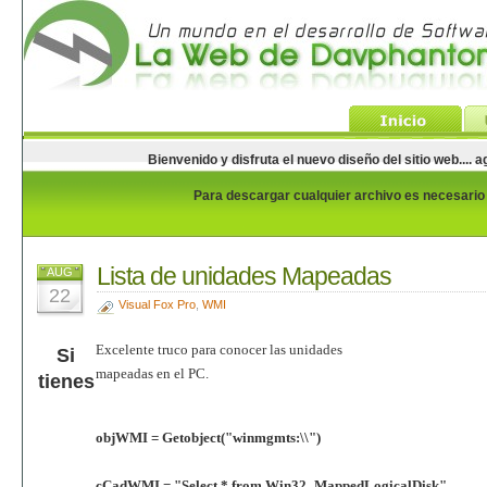
Bienvenido y disfruta el nuevo diseño del sitio web...
Para descargar cualquier archivo es necesario e
Lista de unidades Mapeadas
AUG
22
Visual Fox Pro
,
WMI
Excelente truco para conocer las unidades
Si
mapeadas en el PC.
tienes
objWMI = Getobject("winmgmts:\\")
cCadWMI = "Select * from Win32_MappedLogicalDisk"