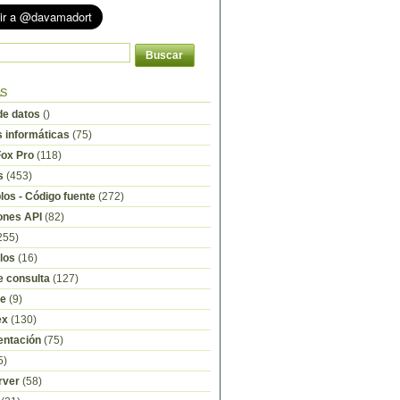
as
e datos
()
s informáticas
(75)
Fox Pro
(118)
s
(453)
os - Código fuente
(272)
ones API
(82)
255)
los
(16)
e consulta
(127)
re
(9)
ex
(130)
ntación
(75)
5)
rver
(58)