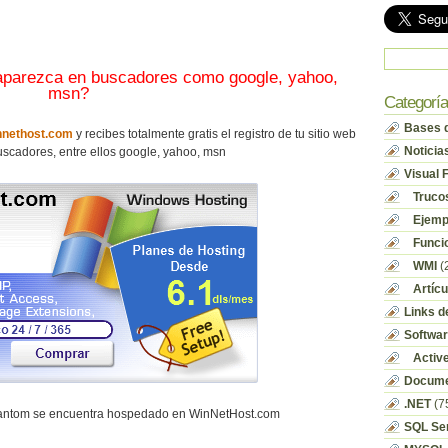
 aparezca en buscadores como google, yahoo,
msn?
Categorí
Bases d
nethost.com
y recibes totalmente gratis el registro de tu sitio web
Noticia
scadores, entre ellos google, yahoo, msn
Visual 
Truco
Ejempl
Funci
WMI
(
Artícu
Links d
Softwa
Activ
Docume
.NET
(7
hantom se encuentra hospedado en WinNetHost.com
SQL Se