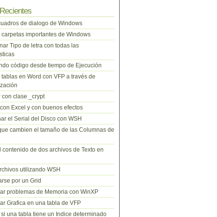
Recientes
cuadros de dialogo de Windows
 carpetas importantes de Windows
nar Tipo de letra con todas las
sticas
do código desde tiempo de Ejecución
tablas en Word con VFP a través de
zación
 con clase _crypt
 con Excel y con buenos efectos
ar el Serial del Disco con WSH
que cambien el tamaño de las Columnas de
l contenido de dos archivos de Texto en
rchivos utilizando WSH
rse por un Grid
nar problemas de Memoria con WinXP
r Grafica en una tabla de VFP
si una tabla tiene un Indice determinado