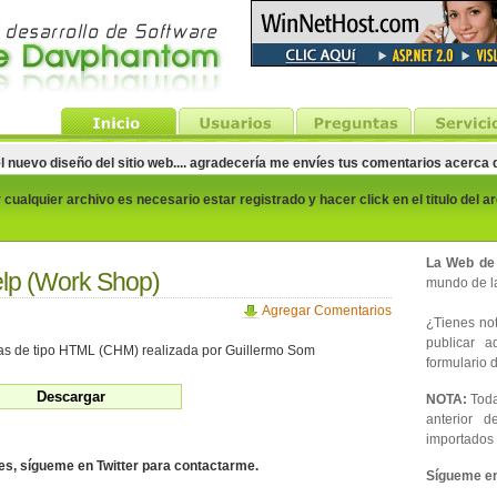
el nuevo diseño del sitio web.... agradecería me envíes tus comentarios acerca
cualquier archivo es necesario estar registrado y hacer click en el titulo del a
La Web de
lp (Work Shop)
mundo de la
Agregar Comentarios
¿Tienes noti
publicar 
s de tipo HTML (CHM) realizada por Guillermo Som
formulario d
NOTA:
Toda
anterior d
importados 
des, sígueme en Twitter para contactarme.
Sígueme en 