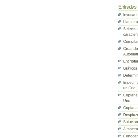
Entradas 
Invocar 
Llamar a
Seleccio
caracterí
Compilan
Creando 
Automati
Encriptar
Gráficos
Determin
Impedir 
un Grid
Copiar e
Uno
Copiar a
Desplaza
Solucio
Almacena
Conocer 