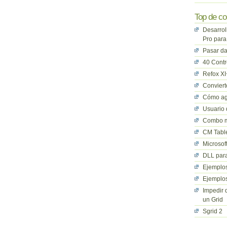
Top de co
Desarrol
Pro para
Pasar da
40 Cont
Refox XI
Convier
Cómo ag
Usuario 
Combo mu
CM Table
Microsof
DLL para
Ejemplos
Ejemplos
Impedir 
un Grid
Sgrid 2