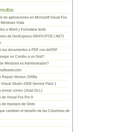
nsultas
lo de aplicaciones en Microsoft Visual Fox
 Windows Vista
tos a Word y Formatear texto
roles de DevExpress GRATUITOS (.NET)
+
te tus documentos a PDF con doPDF
regar un Combo a un Grid?
de Windows es Administrador?
ltiselección
 Repair Version 2008a
t Visual Studio 2008 Service Pack 1
 enviar correo (Jmail.DLL)
 de Visual Fox Pro 9
 de manejos de Grids
que cambien el tamaño de las Columnas de