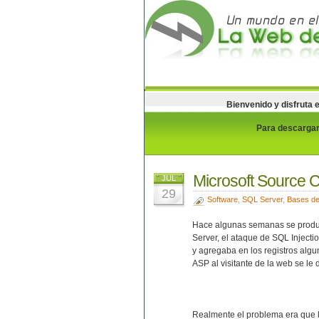
Bienvenido y disfruta 
Para descargar 
Microsoft Source C
JUL
29
Software
,
SQL Server
,
Bases de
Hace algunas semanas se produ
Server, el ataque de SQL Injecti
y agregaba en los registros algu
ASP al visitante de la web se le
Realmente el problema era que l