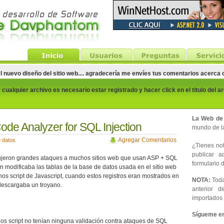
el nuevo diseño del sitio web.... agradecería me envíes tus comentarios acerca
cualquier archivo es necesario estar registrado y hacer click en el titulo del a
La Web de
ode Analyzer for SQL Injection
mundo de la
Agregar Comentarios
 datos
¿Tienes noti
publicar 
jeron grandes ataques a muchos sitios web que usan ASP + SQL
formulario d
on modificaba las tablas de la base de datos usada en el sitio web
nos script de Javascript, cuando estos registros eran mostrados en
NOTA:
Toda
 descargaba un troyano.
anterior d
importados 
Sígueme en 
os script no tenían ninguna validación contra ataques de SQL