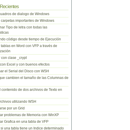
Recientes
cuadros de dialogo de Windows
 carpetas importantes de Windows
nar Tipo de letra con todas las
sticas
do código desde tiempo de Ejecución
tablas en Word con VFP a través de
zación
 con clase _crypt
 con Excel y con buenos efectos
ar el Serial del Disco con WSH
que cambien el tamaño de las Columnas de
l contenido de dos archivos de Texto en
rchivos utilizando WSH
rse por un Grid
nar problemas de Memoria con WinXP
r Grafica en una tabla de VFP
si una tabla tiene un Indice determinado