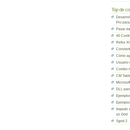
Top de co
Desarrol
Pro para
Pasar da
40 Cont
Refox XI
Convier
Cómo ag
Usuario 
Combo mu
CM Table
Microsof
DLL para
Ejemplos
Ejemplos
Impedir 
un Grid
Sgrid 2