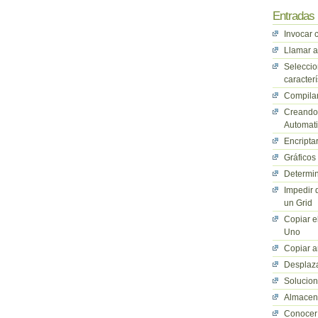
Entradas 
Invocar 
Llamar a
Seleccio
caracterí
Compilan
Creando 
Automati
Encriptar
Gráficos
Determin
Impedir 
un Grid
Copiar e
Uno
Copiar a
Desplaza
Solucio
Almacena
Conocer 