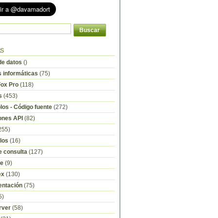
as
e datos
()
s informáticas
(75)
Fox Pro
(118)
s
(453)
os - Código fuente
(272)
ones API
(82)
255)
los
(16)
e consulta
(127)
re
(9)
ex
(130)
ntación
(75)
5)
rver
(58)