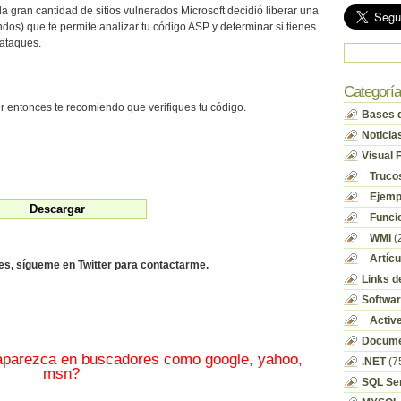
 la gran cantidad de sitios vulnerados Microsoft decidió liberar una
ndos) que te permite analizar tu código ASP y determinar si tienes
 ataques.
Categorí
r entonces te recomiendo que verifiques tu código.
Bases d
Noticia
Visual 
Truco
Ejempl
Funci
WMI
(
Artícu
des, sígueme en Twitter para contactarme.
Links d
Softwa
Activ
Docume
 aparezca en buscadores como google, yahoo,
.NET
(7
msn?
SQL Se