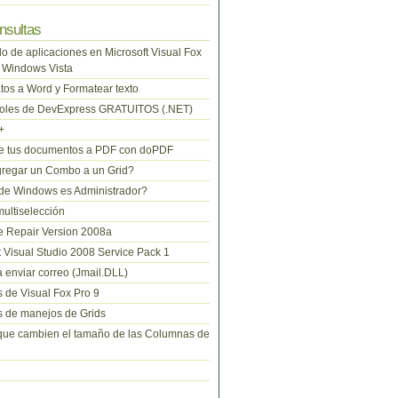
nsultas
lo de aplicaciones en Microsoft Visual Fox
 Windows Vista
tos a Word y Formatear texto
roles de DevExpress GRATUITOS (.NET)
+
te tus documentos a PDF con doPDF
regar un Combo a un Grid?
de Windows es Administrador?
ltiselección
 Repair Version 2008a
t Visual Studio 2008 Service Pack 1
 enviar correo (Jmail.DLL)
 de Visual Fox Pro 9
 de manejos de Grids
que cambien el tamaño de las Columnas de