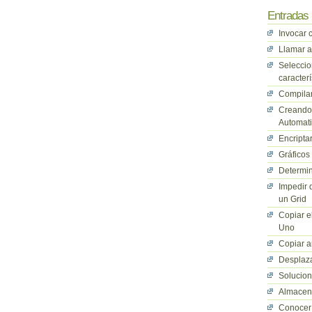
Entradas 
Invocar 
Llamar a
Seleccio
caracterí
Compilan
Creando 
Automati
Encriptar
Gráficos
Determin
Impedir 
un Grid
Copiar e
Uno
Copiar a
Desplaza
Solucio
Almacena
Conocer 