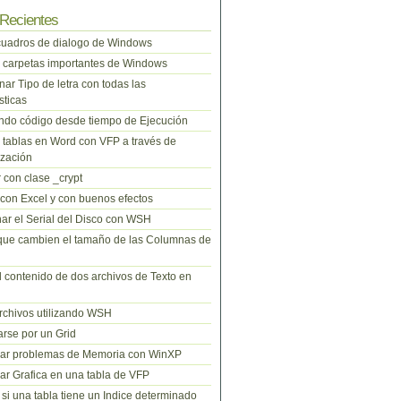
Recientes
cuadros de dialogo de Windows
 carpetas importantes de Windows
nar Tipo de letra con todas las
sticas
do código desde tiempo de Ejecución
tablas en Word con VFP a través de
zación
 con clase _crypt
 con Excel y con buenos efectos
ar el Serial del Disco con WSH
que cambien el tamaño de las Columnas de
l contenido de dos archivos de Texto en
rchivos utilizando WSH
rse por un Grid
nar problemas de Memoria con WinXP
r Grafica en una tabla de VFP
si una tabla tiene un Indice determinado