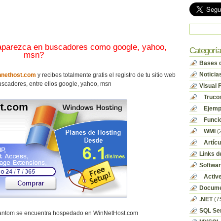
 aparezca en buscadores como google, yahoo,
Categorí
msn?
Bases d
Noticia
nethost.com
y recibes totalmente gratis el registro de tu sitio web
scadores, entre ellos google, yahoo, msn
Visual 
Truco
Ejempl
Funci
WMI
(
Artícu
Links d
Softwa
Activ
Docume
.NET
(7
SQL Se
hantom se encuentra hospedado en WinNetHost.com