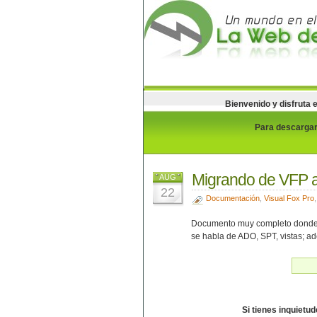
Bienvenido y disfruta 
Para descargar 
Migrando de VFP 
AUG
22
Documentación
,
Visual Fox Pro
Documento muy completo donde s
se habla de ADO, SPT, vistas; a
Si tienes inquietu