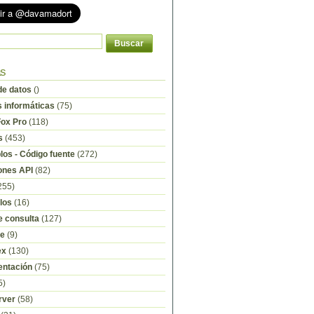
as
e datos
()
s informáticas
(75)
Fox Pro
(118)
s
(453)
os - Código fuente
(272)
ones API
(82)
255)
los
(16)
e consulta
(127)
re
(9)
ex
(130)
ntación
(75)
5)
rver
(58)