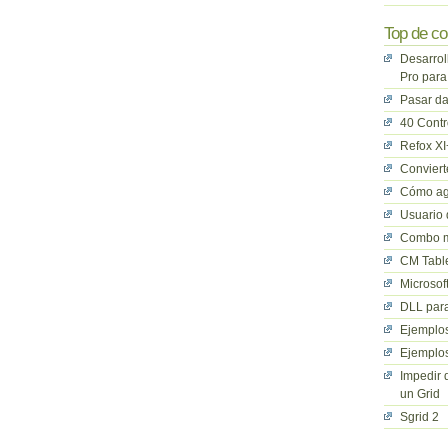
Top de co
Desarrol
Pro para
Pasar da
40 Cont
Refox XI
Convier
Cómo ag
Usuario 
Combo mu
CM Table
Microsof
DLL para
Ejemplos
Ejemplos
Impedir 
un Grid
Sgrid 2