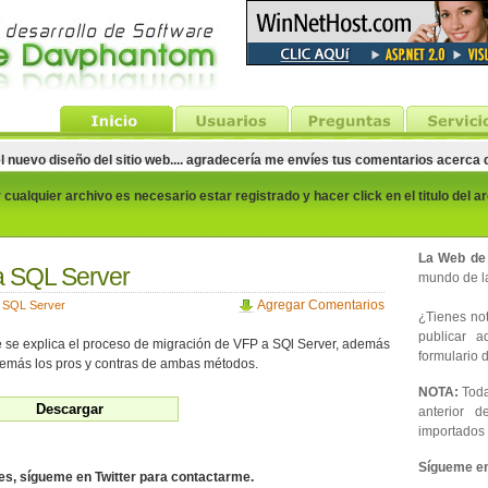
el nuevo diseño del sitio web.... agradecería me envíes tus comentarios acerca
cualquier archivo es necesario estar registrado y hacer click en el titulo del a
La Web de
a SQL Server
mundo de la
Agregar Comentarios
,
SQL Server
¿Tienes noti
publicar 
e explica el proceso de migración de VFP a SQl Server, además
formulario d
demás los pros y contras de ambas métodos.
NOTA:
Toda
anterior d
importados 
Sígueme en 
des, sígueme en Twitter para contactarme.