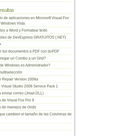
nsultas
lo de aplicaciones en Microsoft Visual Fox
 Windows Vista
tos a Word y Formatear texto
roles de DevExpress GRATUITOS (.NET)
+
te tus documentos a PDF con doPDF
regar un Combo a un Grid?
de Windows es Administrador?
ltiselección
 Repair Version 2008a
t Visual Studio 2008 Service Pack 1
 enviar correo (Jmail.DLL)
 de Visual Fox Pro 9
 de manejos de Grids
que cambien el tamaño de las Columnas de