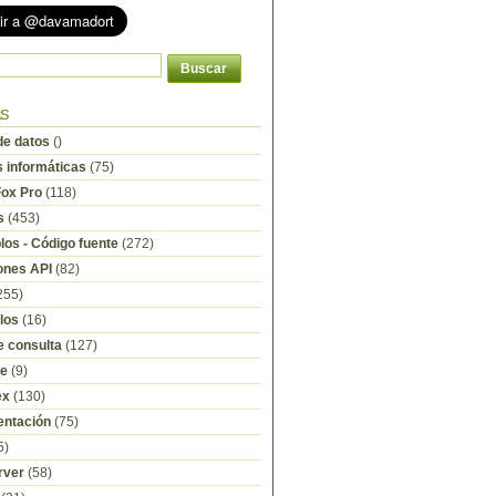
as
e datos
()
s informáticas
(75)
Fox Pro
(118)
s
(453)
os - Código fuente
(272)
ones API
(82)
255)
los
(16)
e consulta
(127)
re
(9)
ex
(130)
ntación
(75)
5)
rver
(58)