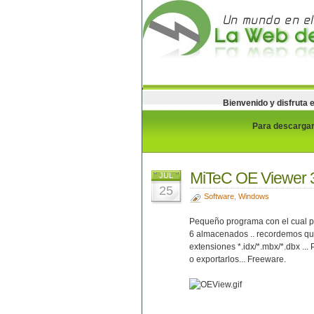
Bienvenido y disfruta 
Para descargar 
MiTeC OE Viewer 
JUL
25
Software
,
Windows
Pequeño programa con el cual po
6 almacenados .. recordemos qu
extensiones *.idx/*.mbx/*.dbx ..
o exportarlos... Freeware.