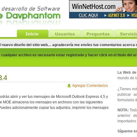
el nuevo diseño del sitio web.... agradecería me envíes tus comentarios acerca
cualquier archivo es necesario estar registrado y hacer click en el titulo del a
La Web de
3.4
mundo de la
Agregar Comentarios
¿Tienes noti
publicar 
drás abrir y ver tus mensajes de Microsoft Outlook Express 4,5 y
formulario d
e MOE almacena los mensajes en archivos con las siguientes
. Puedes adicionalmente copiar tus adjuntos, imprimir los mensajes
NOTA:
Toda
anterior d
importados 
Sígueme en 