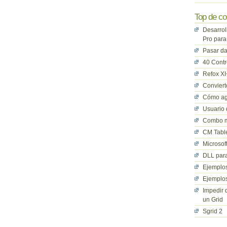
Top de co
Desarrol
Pro para
Pasar da
40 Cont
Refox XI
Convier
Cómo ag
Usuario 
Combo mu
CM Table
Microsof
DLL para
Ejemplos
Ejemplos
Impedir 
un Grid
Sgrid 2