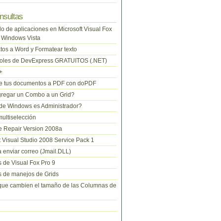
nsultas
lo de aplicaciones en Microsoft Visual Fox
 Windows Vista
tos a Word y Formatear texto
roles de DevExpress GRATUITOS (.NET)
+
te tus documentos a PDF con doPDF
regar un Combo a un Grid?
de Windows es Administrador?
ltiselección
 Repair Version 2008a
t Visual Studio 2008 Service Pack 1
 enviar correo (Jmail.DLL)
 de Visual Fox Pro 9
 de manejos de Grids
que cambien el tamaño de las Columnas de