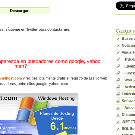
des, sígueme en Twitter para contactarme.
Categorí
Bases d
Noticia
Visual 
Truco
 aparezca en buscadores como google, yahoo,
msn?
Ejempl
Funci
nethost.com
y recibes totalmente gratis el registro de tu sitio web
WMI
(
scadores, entre ellos google, yahoo, msn
Artícu
Links d
Softwa
Activ
Docume
.NET
(7
SQL Se