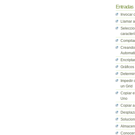
Entradas 
Invocar 
Llamar a
Seleccio
caracterí
Compilan
Creando 
Automati
Encriptar
Gráficos
Determin
Impedir 
un Grid
Copiar e
Uno
Copiar a
Desplaza
Solucio
Almacena
Conocer 