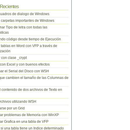
Recientes
cuadros de dialogo de Windows
 carpetas importantes de Windows
nar Tipo de letra con todas las
sticas
do código desde tiempo de Ejecución
tablas en Word con VFP a través de
zación
 con clase _crypt
 con Excel y con buenos efectos
ar el Serial del Disco con WSH
que cambien el tamaño de las Columnas de
l contenido de dos archivos de Texto en
rchivos utilizando WSH
rse por un Grid
nar problemas de Memoria con WinXP
r Grafica en una tabla de VFP
si una tabla tiene un Indice determinado