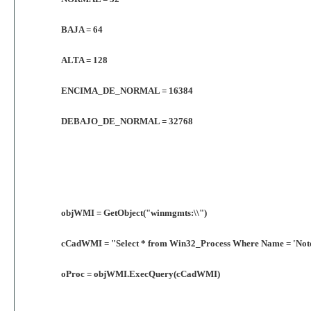
BAJA = 64
ALTA = 128
ENCIMA_DE_NORMAL = 16384
DEBAJO_DE_NORMAL = 32768
objWMI = GetObject("winmgmts:\\")
cCadWMI = "Select * from Win32_Process Where Name = 'Not
oProc = objWMI.ExecQuery(cCadWMI)