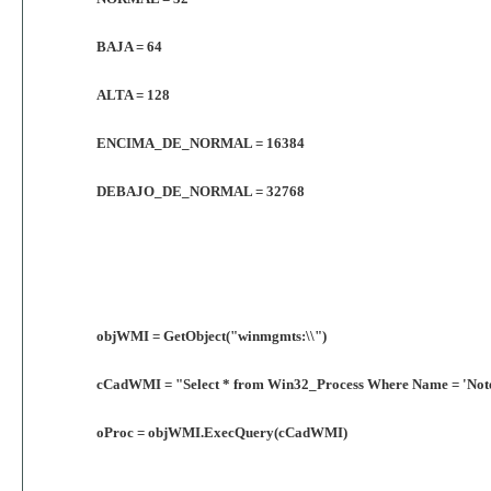
BAJA = 64
ALTA = 128
ENCIMA_DE_NORMAL = 16384
DEBAJO_DE_NORMAL = 32768
objWMI = GetObject("winmgmts:\\")
cCadWMI = "Select * from Win32_Process Where Name = 'Not
oProc = objWMI.ExecQuery(cCadWMI)