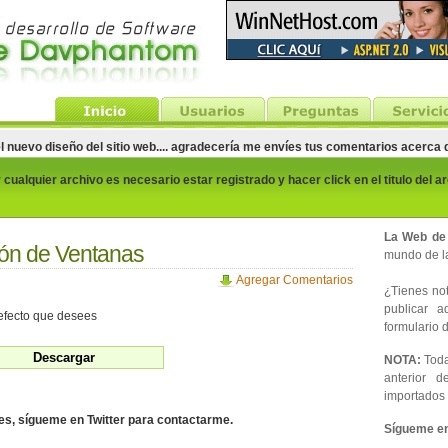
el nuevo diseño del sitio web.... agradecería me envíes tus comentarios acerca
cualquier archivo es necesario estar registrado y hacer click en el titulo del a
La Web de
ón de Ventanas
mundo de la
Agregar Comentarios
¿Tienes noti
publicar 
efecto que desees
formulario d
NOTA:
Toda
anterior d
importados 
des, sígueme en Twitter para contactarme.
Sígueme en 