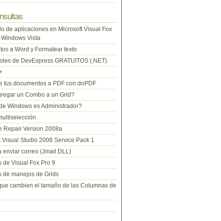
nsultas
lo de aplicaciones en Microsoft Visual Fox
 Windows Vista
tos a Word y Formatear texto
roles de DevExpress GRATUITOS (.NET)
+
te tus documentos a PDF con doPDF
regar un Combo a un Grid?
de Windows es Administrador?
ltiselección
 Repair Version 2008a
t Visual Studio 2008 Service Pack 1
 enviar correo (Jmail.DLL)
 de Visual Fox Pro 9
 de manejos de Grids
que cambien el tamaño de las Columnas de