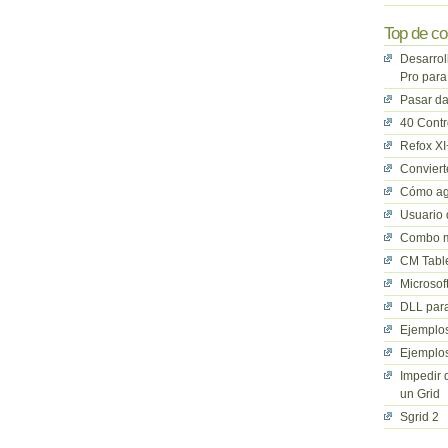
Top de co
Desarrol
Pro para
Pasar da
40 Cont
Refox XI
Convier
Cómo ag
Usuario 
Combo mu
CM Table
Microsof
DLL para
Ejemplos
Ejemplos
Impedir 
un Grid
Sgrid 2