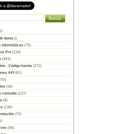
as
e datos
()
s informáticas
(75)
Fox Pro
(118)
s
(453)
os - Código fuente
(272)
ones API
(82)
255)
los
(16)
e consulta
(127)
re
(9)
ex
(130)
ntación
(75)
5)
rver
(58)