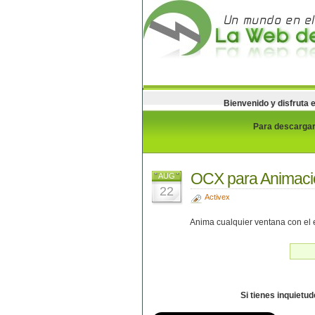
Bienvenido y disfruta 
Para descargar 
OCX para Animaci
AUG
22
Activex
Anima cualquier ventana con el 
Si tienes inquietu