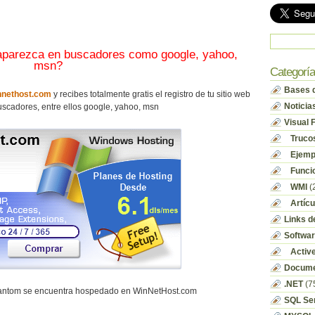
 aparezca en buscadores como google, yahoo,
msn?
Categorí
Bases d
nethost.com
y recibes totalmente gratis el registro de tu sitio web
Noticia
scadores, entre ellos google, yahoo, msn
Visual 
Truco
Ejempl
Funci
WMI
(
Artícu
Links d
Softwa
Activ
Docume
.NET
(7
hantom se encuentra hospedado en WinNetHost.com
SQL Se