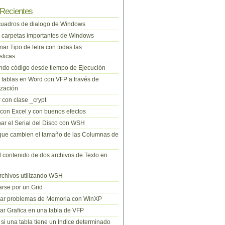
Recientes
cuadros de dialogo de Windows
 carpetas importantes de Windows
nar Tipo de letra con todas las
sticas
do código desde tiempo de Ejecución
tablas en Word con VFP a través de
zación
 con clase _crypt
 con Excel y con buenos efectos
ar el Serial del Disco con WSH
que cambien el tamaño de las Columnas de
l contenido de dos archivos de Texto en
rchivos utilizando WSH
rse por un Grid
nar problemas de Memoria con WinXP
r Grafica en una tabla de VFP
si una tabla tiene un Indice determinado