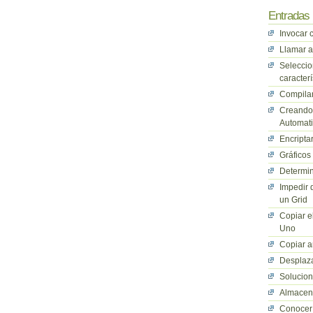
Entradas 
Invocar 
Llamar a
Seleccio
caracterí
Compilan
Creando 
Automati
Encriptar
Gráficos
Determin
Impedir 
un Grid
Copiar e
Uno
Copiar a
Desplaza
Solucio
Almacena
Conocer 