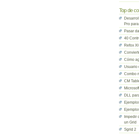
Top de co
Desarrol
Pro para
Pasar da
40 Cont
Refox XI
Convier
Cómo ag
Usuario 
Combo mu
CM Table
Microsof
DLL para
Ejemplos
Ejemplos
Impedir 
un Grid
Sgrid 2