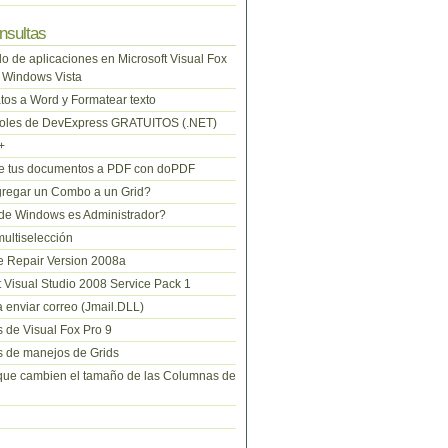
nsultas
lo de aplicaciones en Microsoft Visual Fox
 Windows Vista
tos a Word y Formatear texto
roles de DevExpress GRATUITOS (.NET)
+
te tus documentos a PDF con doPDF
regar un Combo a un Grid?
de Windows es Administrador?
ltiselección
 Repair Version 2008a
t Visual Studio 2008 Service Pack 1
 enviar correo (Jmail.DLL)
 de Visual Fox Pro 9
 de manejos de Grids
que cambien el tamaño de las Columnas de