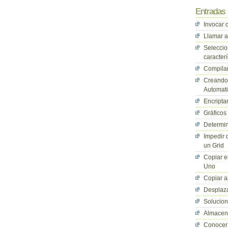
Entradas 
Invocar 
Llamar a
Seleccio
caracterí
Compilan
Creando 
Automati
Encriptar
Gráficos
Determin
Impedir 
un Grid
Copiar e
Uno
Copiar a
Desplaza
Solucio
Almacena
Conocer 