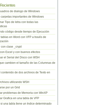
Recientes
cuadros de dialogo de Windows
 carpetas importantes de Windows
nar Tipo de letra con todas las
sticas
do código desde tiempo de Ejecución
tablas en Word con VFP a través de
zación
 con clase _crypt
 con Excel y con buenos efectos
ar el Serial del Disco con WSH
que cambien el tamaño de las Columnas de
l contenido de dos archivos de Texto en
rchivos utilizando WSH
rse por un Grid
nar problemas de Memoria con WinXP
r Grafica en una tabla de VFP
si una tabla tiene un Indice determinado