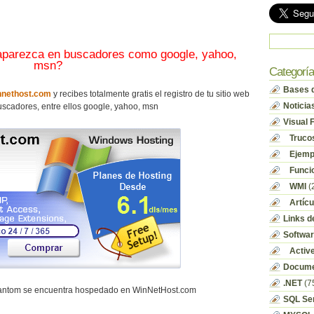
 aparezca en buscadores como google, yahoo,
msn?
Categorí
Bases d
nethost.com
y recibes totalmente gratis el registro de tu sitio web
Noticia
scadores, entre ellos google, yahoo, msn
Visual 
Truco
Ejempl
Funci
WMI
(
Artícu
Links d
Softwa
Activ
Docume
.NET
(7
hantom se encuentra hospedado en WinNetHost.com
SQL Se