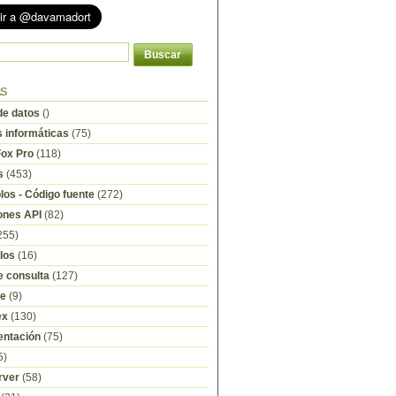
as
e datos
()
s informáticas
(75)
Fox Pro
(118)
s
(453)
os - Código fuente
(272)
ones API
(82)
255)
los
(16)
e consulta
(127)
re
(9)
ex
(130)
ntación
(75)
5)
rver
(58)