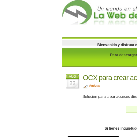
Bienvenido y disfruta 
Para descargar 
OCX para crear ac
AUG
22
Activex
Solución para crear accesos dire
Si tienes inquietu