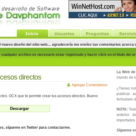
el nuevo diseño del sitio web.... agradecería me envíes tus comentarios acerca
cualquier archivo es necesario estar registrado y hacer click en el titulo del a
La Web de
cesos directos
mundo de la
Agregar Comentarios
¿Tienes noti
publicar 
ctos. OCX que te permite crear tus accesos directos. Bueno
formulario d
NOTA:
Toda
anterior d
importados 
des, sígueme en Twitter para contactarme.
Sígueme en 