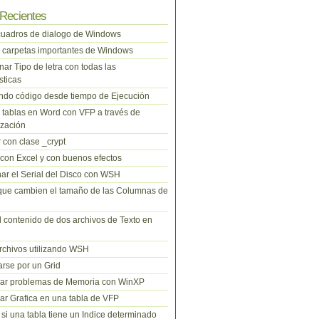
Recientes
cuadros de dialogo de Windows
 carpetas importantes de Windows
nar Tipo de letra con todas las
sticas
do código desde tiempo de Ejecución
tablas en Word con VFP a través de
zación
 con clase _crypt
 con Excel y con buenos efectos
ar el Serial del Disco con WSH
que cambien el tamaño de las Columnas de
l contenido de dos archivos de Texto en
rchivos utilizando WSH
rse por un Grid
nar problemas de Memoria con WinXP
r Grafica en una tabla de VFP
si una tabla tiene un Indice determinado