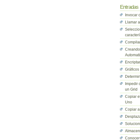
Entradas 
Invocar 
Llamar a
Seleccio
caracterí
Compilan
Creando 
Automati
Encriptar
Gráficos
Determin
Impedir 
un Grid
Copiar e
Uno
Copiar a
Desplaza
Solucio
Almacena
Conocer 