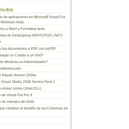
nsultas
lo de aplicaciones en Microsoft Visual Fox
 Windows Vista
tos a Word y Formatear texto
roles de DevExpress GRATUITOS (.NET)
+
te tus documentos a PDF con doPDF
regar un Combo a un Grid?
de Windows es Administrador?
ltiselección
 Repair Version 2008a
t Visual Studio 2008 Service Pack 1
 enviar correo (Jmail.DLL)
 de Visual Fox Pro 9
 de manejos de Grids
que cambien el tamaño de las Columnas de