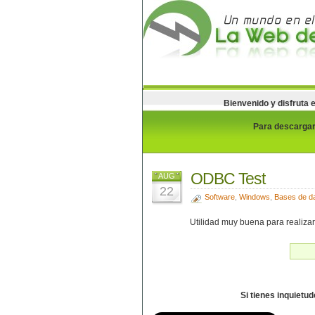
Bienvenido y disfruta 
Para descargar 
ODBC Test
AUG
22
Software
,
Windows
,
Bases de d
Utilidad muy buena para realiza
Si tienes inquietu