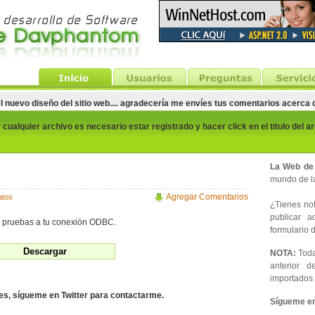
el nuevo diseño del sitio web.... agradecería me envíes tus comentarios acerca
cualquier archivo es necesario estar registrado y hacer click en el titulo del a
La Web de
mundo de la
Agregar Comentarios
atos
¿Tienes noti
publicar 
r pruebas a tu conexión ODBC.
formulario d
NOTA:
Toda
anterior d
importados 
des, sígueme en Twitter para contactarme.
Sígueme en 