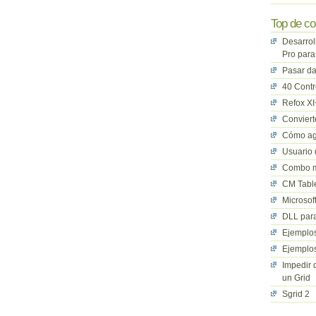
Top de co
Desarrol
Pro para
Pasar da
40 Cont
Refox XI
Convier
Cómo ag
Usuario 
Combo mu
CM Table
Microsof
DLL para
Ejemplos
Ejemplos
Impedir 
un Grid
Sgrid 2