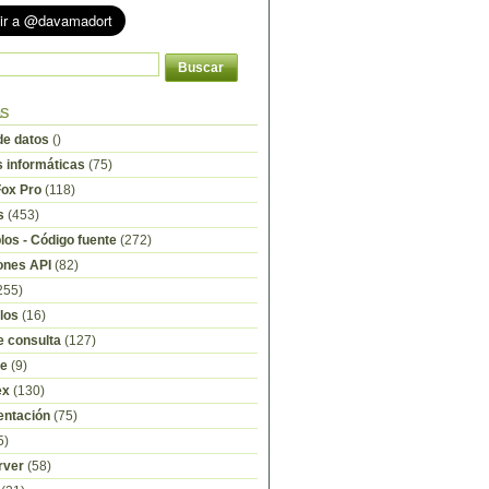
as
e datos
()
s informáticas
(75)
Fox Pro
(118)
s
(453)
os - Código fuente
(272)
ones API
(82)
255)
los
(16)
e consulta
(127)
re
(9)
ex
(130)
ntación
(75)
5)
rver
(58)