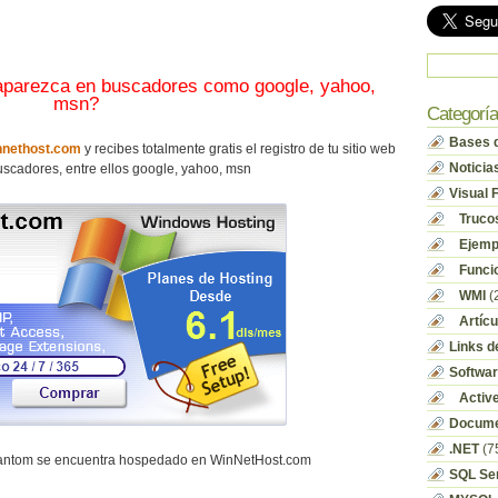
 aparezca en buscadores como google, yahoo,
msn?
Categorí
Bases d
nethost.com
y recibes totalmente gratis el registro de tu sitio web
Noticia
scadores, entre ellos google, yahoo, msn
Visual 
Truco
Ejempl
Funci
WMI
(
Artícu
Links d
Softwa
Activ
Docume
.NET
(7
hantom se encuentra hospedado en WinNetHost.com
SQL Se