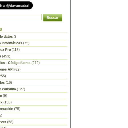
as
e datos
()
s informáticas
(75)
Fox Pro
(118)
s
(453)
os - Código fuente
(272)
ones API
(82)
255)
los
(16)
e consulta
(127)
re
(9)
ex
(130)
ntación
(75)
5)
rver
(58)