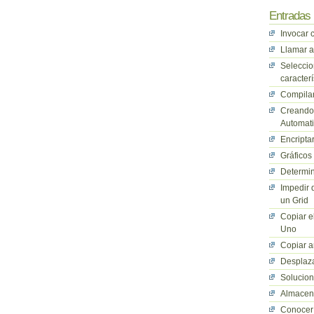
Entradas 
Invocar 
Llamar a
Seleccio
caracterí
Compilan
Creando 
Automati
Encriptar
Gráficos
Determin
Impedir 
un Grid
Copiar e
Uno
Copiar a
Desplaza
Solucio
Almacena
Conocer 