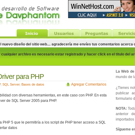
el nuevo diseño del sitio web.... agradecería me envíes tus comentarios acerca
cualquier archivo es necesario estar registrado y hacer click en el titulo del a
La Web de
river para PHP
mundo de la
Agregar Comentarios
P
,
SQL Server
,
Bases de datos
¿Tienes noti
publicar 
tibilidad con diversas herramientas, en este caso con PHP. En esta
formulario d
iver de SQL Server 2005 para PHP.
NOTA:
Toda
anterior d
importados 
a PHP 5 que le permitiría a los script de PHP tener acceso a SQL
ertar datos
Sígueme en 