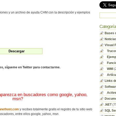
siones y un archivo de ayuda CHM con la descripción y ejemplos
Categorí
Bases d
Noticia
Visual 
Truco
Ejempl
Funci
des, sígueme en Twitter para contactarme.
WMI
(
Artícu
Links d
Softwa
Activ
 aparezca en buscadores como google, yahoo,
msn?
Docume
.NET
(7
nethost.com
y recibes totalmente gratis el registro de tu sitio web
SQL Se
scadores, entre ellos google, yahoo, msn