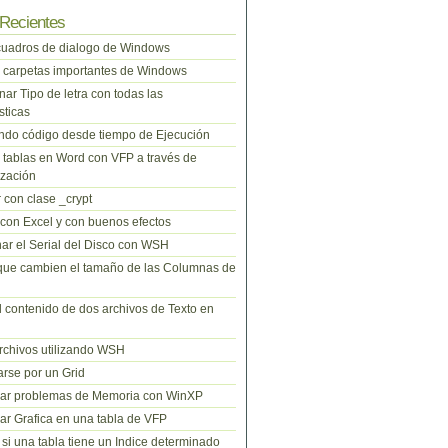
Recientes
cuadros de dialogo de Windows
 carpetas importantes de Windows
nar Tipo de letra con todas las
sticas
do código desde tiempo de Ejecución
tablas en Word con VFP a través de
zación
 con clase _crypt
 con Excel y con buenos efectos
ar el Serial del Disco con WSH
que cambien el tamaño de las Columnas de
l contenido de dos archivos de Texto en
rchivos utilizando WSH
rse por un Grid
nar problemas de Memoria con WinXP
r Grafica en una tabla de VFP
si una tabla tiene un Indice determinado