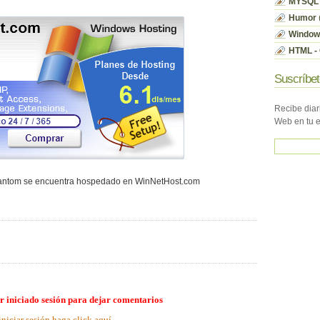
MYSQL
Humor
Window
HTML - 
Suscríbet
Recibe diar
Web en tu 
hantom se encuentra hospedado en WinNetHost.com
r iniciado sesión para dejar comentarios
iniciar sesión haga click aquí