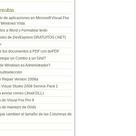
nsultas
lo de aplicaciones en Microsoft Visual Fox
 Windows Vista
tos a Word y Formatear texto
roles de DevExpress GRATUITOS (.NET)
+
te tus documentos a PDF con doPDF
regar un Combo a un Grid?
de Windows es Administrador?
ltiselección
 Repair Version 2008a
t Visual Studio 2008 Service Pack 1
 enviar correo (Jmail.DLL)
 de Visual Fox Pro 9
 de manejos de Grids
que cambien el tamaño de las Columnas de