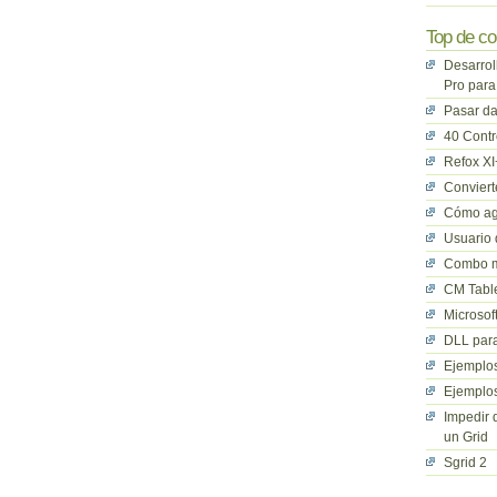
Top de co
Desarrol
Pro para
Pasar da
40 Cont
Refox XI
Convier
Cómo ag
Usuario 
Combo mu
CM Table
Microsof
DLL para
Ejemplos
Ejemplos
Impedir 
un Grid
Sgrid 2