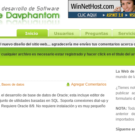
el nuevo diseño del sitio web.... agradecería me envíes tus comentarios acerca
cualquier archivo es necesario estar registrado y hacer click en el titulo del a
La Web de
mundo de la
Agregar Comentarios
,
Bases de datos
¿Tienes noti
publicar 
el desarrollo de base de datos de Oracle; esta incluye editor de
formulario d
njunto de utilidades basadas en SQL. Soporta conexiones dial-up y
 Requiere Oracle 8/9. No requiere instalación y es muy pequeño
NOTA:
Toda
anterior d
importados 
Sígueme en 