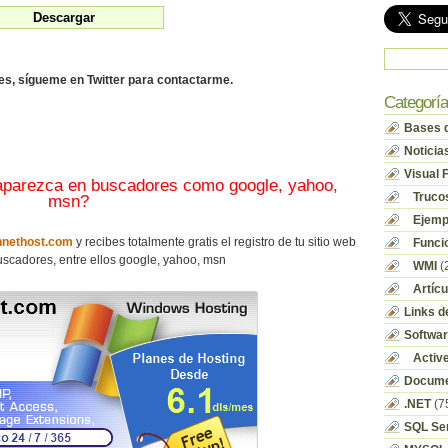
des, sígueme en Twitter para contactarme.
Categorí
Bases d
Noticia
Visual 
 aparezca en buscadores como google, yahoo,
Truco
msn?
Ejempl
nethost.com
y recibes totalmente gratis el registro de tu sitio web
Funci
scadores, entre ellos google, yahoo, msn
WMI
(
Artícu
Links d
Softwa
Activ
Docume
.NET
(7
SQL Se