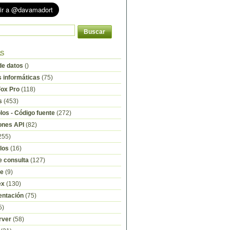
as
e datos
()
s informáticas
(75)
Fox Pro
(118)
s
(453)
os - Código fuente
(272)
ones API
(82)
255)
los
(16)
e consulta
(127)
re
(9)
ex
(130)
ntación
(75)
5)
rver
(58)