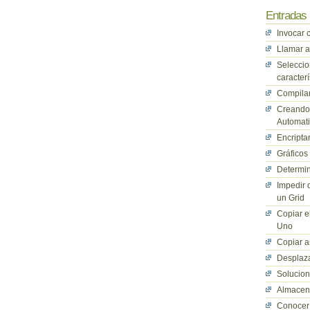
Entradas 
Invocar 
Llamar a
Seleccio
caracterí
Compilan
Creando 
Automati
Encriptar
Gráficos
Determin
Impedir 
un Grid
Copiar e
Uno
Copiar a
Desplaza
Solucio
Almacena
Conocer 