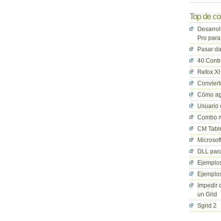
Top de co
Desarrol
Pro para
Pasar da
40 Cont
Refox XI
Convier
Cómo ag
Usuario 
Combo mu
CM Table
Microsof
DLL para
Ejemplos
Ejemplos
Impedir 
un Grid
Sgrid 2