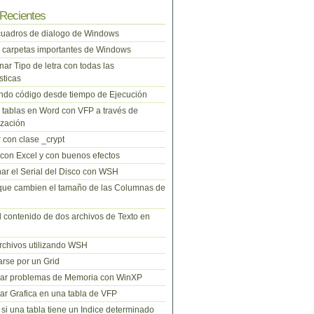
Recientes
cuadros de dialogo de Windows
 carpetas importantes de Windows
nar Tipo de letra con todas las
sticas
do código desde tiempo de Ejecución
tablas en Word con VFP a través de
zación
 con clase _crypt
 con Excel y con buenos efectos
ar el Serial del Disco con WSH
que cambien el tamaño de las Columnas de
l contenido de dos archivos de Texto en
rchivos utilizando WSH
rse por un Grid
nar problemas de Memoria con WinXP
r Grafica en una tabla de VFP
si una tabla tiene un Indice determinado