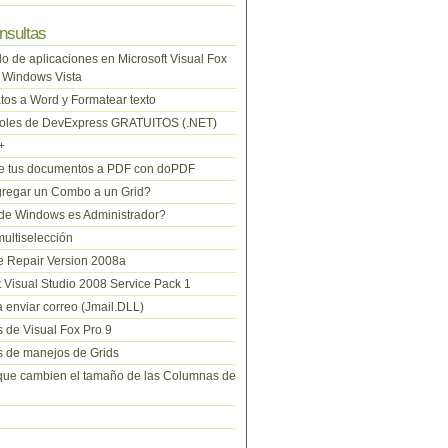
nsultas
lo de aplicaciones en Microsoft Visual Fox
 Windows Vista
tos a Word y Formatear texto
roles de DevExpress GRATUITOS (.NET)
+
te tus documentos a PDF con doPDF
regar un Combo a un Grid?
de Windows es Administrador?
ltiselección
 Repair Version 2008a
t Visual Studio 2008 Service Pack 1
 enviar correo (Jmail.DLL)
 de Visual Fox Pro 9
 de manejos de Grids
que cambien el tamaño de las Columnas de