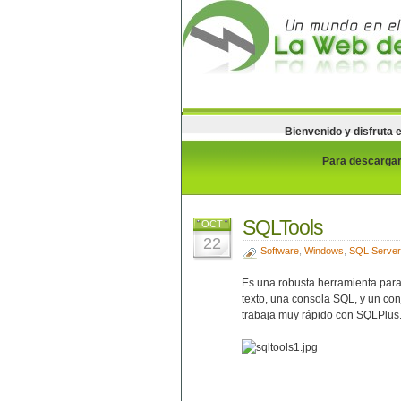
Bienvenido y disfruta 
Para descargar 
SQLTools
OCT
22
Software
,
Windows
,
SQL Server
Es una robusta herramienta para 
texto, una consola SQL, y un co
trabaja muy rápido con SQLPlus.