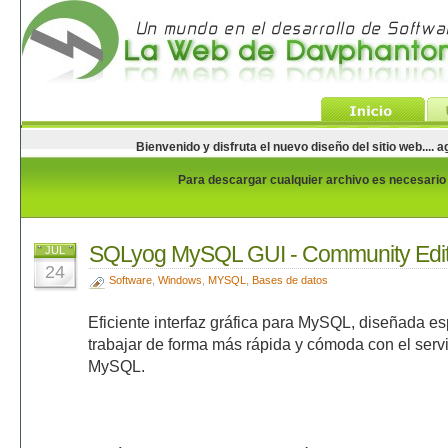
Bienvenido y disfruta el nuevo diseño del sitio web...
Para descargar cualquier archivo es necesario e
SQLyog MySQL GUI - Community Edit
JUL
24
Software
,
Windows
,
MYSQL
,
Bases de datos
Eficiente interfaz gráfica para MySQL, diseñada e
trabajar de forma más rápida y cómoda con el serv
MySQL.