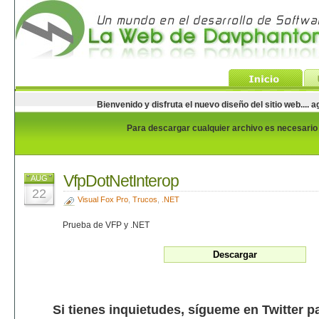
Bienvenido y disfruta el nuevo diseño del sitio web...
Para descargar cualquier archivo es necesario e
VfpDotNetInterop
AUG
22
Visual Fox Pro
,
Trucos
,
.NET
Prueba de VFP y .NET
Si tienes inquietudes, sígueme en Twitter p