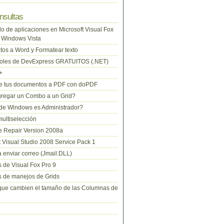
nsultas
lo de aplicaciones en Microsoft Visual Fox
 Windows Vista
tos a Word y Formatear texto
roles de DevExpress GRATUITOS (.NET)
+
te tus documentos a PDF con doPDF
regar un Combo a un Grid?
de Windows es Administrador?
ltiselección
 Repair Version 2008a
t Visual Studio 2008 Service Pack 1
 enviar correo (Jmail.DLL)
 de Visual Fox Pro 9
 de manejos de Grids
que cambien el tamaño de las Columnas de