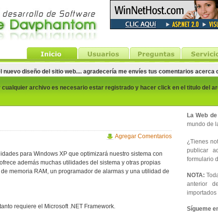
el nuevo diseño del sitio web.... agradecería me envíes tus comentarios acerca
cualquier archivo es necesario estar registrado y hacer click en el titulo del a
La Web de
mundo de la
Agregar Comentarios
¿Tienes noti
publicar 
tilidades para Windows XP que optimizará nuestro sistema con
formulario d
ofrece además muchas utilidades del sistema y otras propias
r de memoria RAM, un programador de alarmas y una utilidad de
NOTA:
Toda
anterior d
importados 
tanto requiere el Microsoft .NET Framework.
Sígueme en 