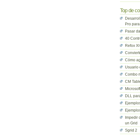
Top de co
Desarrol
Pro para
Pasar da
40 Cont
Refox XI
Convier
Cómo ag
Usuario 
Combo mu
CM Table
Microsof
DLL para
Ejemplos
Ejemplos
Impedir 
un Grid
Sgrid 2