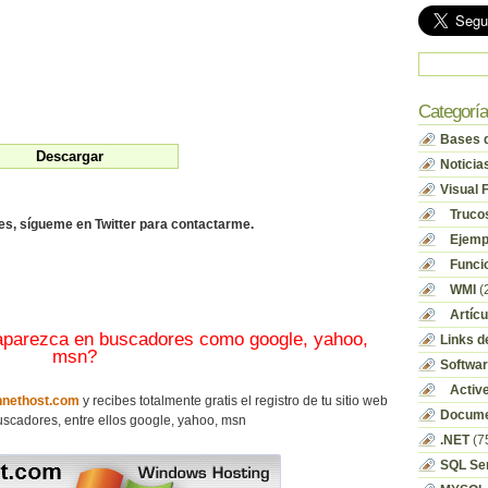
Categorí
Bases d
Noticia
Visual 
Truco
des, sígueme en Twitter para contactarme.
Ejempl
Funci
WMI
(
Artícu
 aparezca en buscadores como google, yahoo,
Links d
msn?
Softwa
Activ
nethost.com
y recibes totalmente gratis el registro de tu sitio web
Docume
scadores, entre ellos google, yahoo, msn
.NET
(7
SQL Se