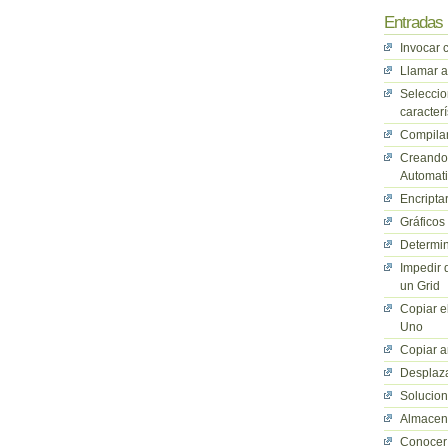
Entradas 
Invocar 
Llamar a
Seleccio
caracterí
Compilan
Creando 
Automati
Encriptar
Gráficos
Determin
Impedir 
un Grid
Copiar e
Uno
Copiar a
Desplaza
Solucio
Almacena
Conocer 