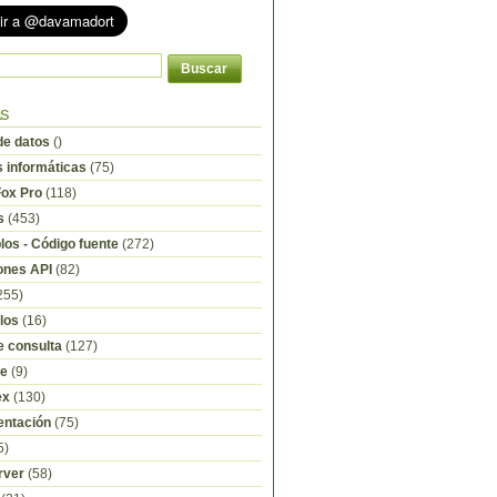
as
e datos
()
s informáticas
(75)
Fox Pro
(118)
s
(453)
os - Código fuente
(272)
ones API
(82)
255)
los
(16)
e consulta
(127)
re
(9)
ex
(130)
ntación
(75)
5)
rver
(58)