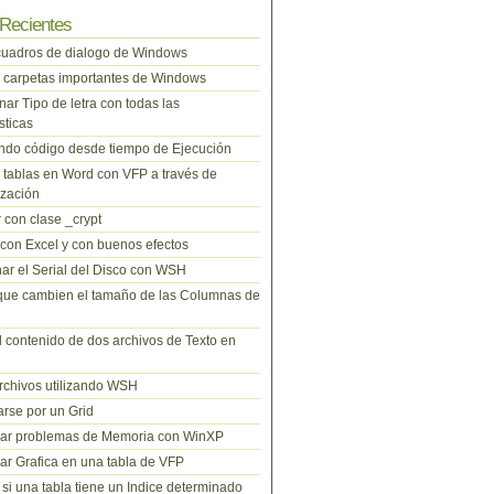
Recientes
cuadros de dialogo de Windows
 carpetas importantes de Windows
nar Tipo de letra con todas las
sticas
do código desde tiempo de Ejecución
tablas en Word con VFP a través de
zación
 con clase _crypt
 con Excel y con buenos efectos
ar el Serial del Disco con WSH
que cambien el tamaño de las Columnas de
l contenido de dos archivos de Texto en
rchivos utilizando WSH
rse por un Grid
nar problemas de Memoria con WinXP
r Grafica en una tabla de VFP
si una tabla tiene un Indice determinado