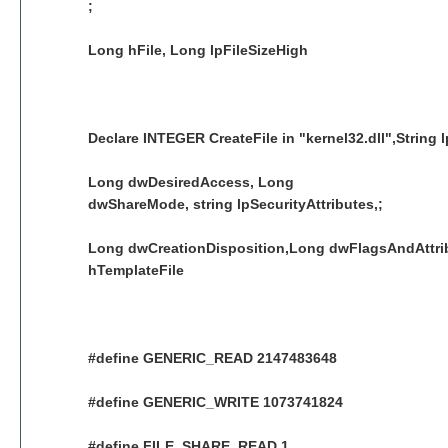
;
Long hFile, Long lpFileSizeHigh
Declare INTEGER CreateFile in "kernel32.dll",String 
Long dwDesiredAccess, Long
dwShareMode, string lpSecurityAttributes,;
Long dwCreationDisposition,Long dwFlagsAndAttri
hTemplateFile
#define GENERIC_READ 2147483648
#define GENERIC_WRITE 1073741824
#define FILE_SHARE_READ 1