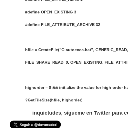
#define OPEN_EXISTING 3
#define FILE_ATTRIBUTE_ARCHIVE 32
hfile = CreateFile("C:autoexec.bat", GENERIC_READ,
FILE_SHARE_READ, 0, OPEN_EXISTING, FILE_ATTRI
highorder = 0 && initialize the value for high-order ha
?GetFileSize(hfile, highorder)
inquietudes, sígueme en Twitter para 